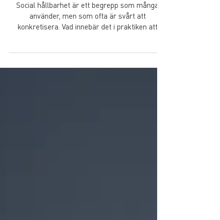
Att mäta det omätbara: Skanskas nya
index för social hållbarhet
Social hållbarhet är ett begrepp som många
använder, men som ofta är svårt att
konkretisera. Vad innebär det i praktiken att
skapa socialt hållbara bostäder och samhällen?
För att göra det tydligare och mer mätbart har
Skanska tagit fram ett index som mäter socialt
värdeskapande i bostadskvarter.