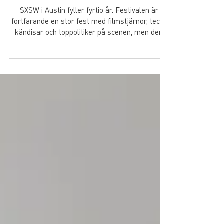
När tech blir samhällsbyggnad
SXSW i Austin fyller fyrtio år. Festivalen är
fortfarande en stor fest med filmstjärnor, tech-
kändisar och toppolitiker på scenen, men den
har krympt sedan pandemin och blivit mer
sansad – och kanske också mer relevant. Per
Ankersjö rapporterar från årets upplaga, där AI
inte längre var en skärmsak utan en fråga om
mark, el och vatten.