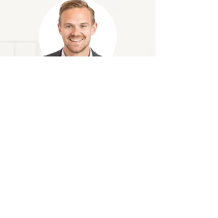
Gustav Landberg
Gustav Landberg är certifierad
projektledare med 10 års erfarenhet av
projektstyrning inom bland annat sjukhus,
industri och infrastruktur. Han är idag
sektionschef på AFRY Cost management
och utför osäkerhetsanalyser och uppdrag
inom projektstyrning åt både privata som
offentliga beställare. Gustav har vana att
utbilda intern och externt inom
tidsplanering, osäkerhetsanalys samt
kalkyl och kostnadsstyrning.
Som en introduktion till