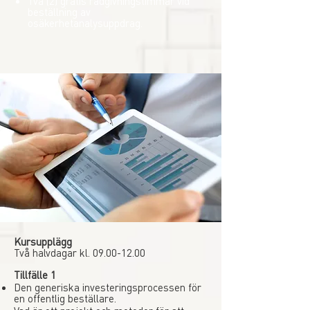
Två (2) gratis rådgivningstimmar vid
beställning av
osäkerhetanalysuppdrag.
Kursupplägg
Två halvdagar kl.
09.00-12.00
Tillfälle 1
Den generiska investeringsprocessen för
en offentlig beställare.