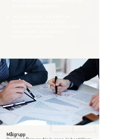
projektkostnadsbedömning utifrån
ett beställarperspektiv.
Hur man tolkar resultatet av
kostnadsbedömning enligt
successivmetoden samt hur den
bäst nyttjas i beställarens
investeringsprocess.
Målgrupp