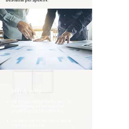
Mål & syfte
Att belysa viktiga fundament för
framtagning av en realistisk
projektkostnadsbedömning.
Att beskriva en metod för att ta
fram en realistisk