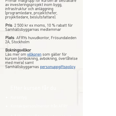
Primär målgrupp för kursen är beställare
av investeringsprojekt inom bygg,
infrastruktur och anläggning
(programledare, projektchefer,
projektledare, beslutsfattare).
Pris
: 2 500 kr ex moms, 10 % rabatt för
Samhällsbyggarnas medlemmar
Plats
: AFRYs huvudkontor, Frösundaleden
2A, Stockholm
Bokningsvillkor
Läs mer om
villkoren
som gäller för
kursen (ombokning, avbokning, överlåtelse
med mera) samt
Samhällsbyggarnas
personuppgiftspolicy
.
Efter kursen får du
Kursintyg
Kontaktperson/mentor från AFRY