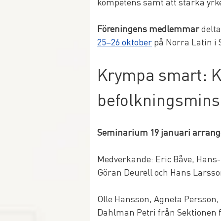
kompetens samt att stärka yrke
Föreningens medlemmar
 delt
25–26 oktober
 på Norra Latin i
Krympa smart: Ko
befolkningsmins
Seminarium 19 januari arrange
Medverkande: Eric Båve, Hans-E
Göran Deurell och Hans Larsson
Olle Hansson, Agneta Persson, 
Dahlman Petri från Sektionen f