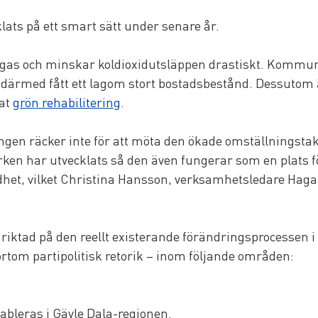
lats på ett smart sätt under senare år.
vätgas och minskar koldioxidutsläppen drastiskt. Kommun
ärmed fått ett lagom stort bostadsbestånd. Dessutom är
at 
grön rehabilitering
.
ingen räcker inte för att möta den ökade omställningst
ken har utvecklats så den även fungerar som en plats 
ndhet, vilket Christina Hansson, verksamhetsledare Haga
nriktad på den reellt existerande förändringsprocessen i
tom partipolitisk retorik – inom följande områden:
tableras i Gävle Dala-regionen. 