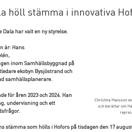
a höll stämma i innovativa Ho
Dala har valt en ny styrelse. 
n är: Hans 
lén, 
ningen inom Samhällsbyggnad på 
ledare ekobyn Bysjöstrand och 
ad samhällsplanerare.
nde för åren 2023 och 2024. Han 
Christina Hansson ve
g, undervisning och ett 
och berättar om Ha
sfrågor.
repres
ns stämma som hölls i Hofors på tisdagen den 17 august