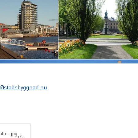
e@stadsbyggnad.nu
ala-27-aug-2024
.jpg