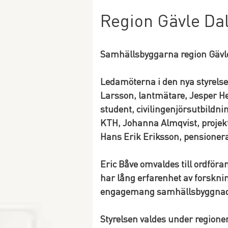
Region Gävle Dal
Samhällsbyggarna region Gävle 
Ledamöterna i den nya styrelse
Larsson, lantmätare, Jesper He
student, civilingenjörsutbild
KTH, Johanna Almqvist, projekt
Hans Erik Eriksson, pensioner
Eric Båve omvaldes till ordföra
har lång erfarenhet av forsknin
engagemang samhällsbyggnad
Styrelsen valdes under regione