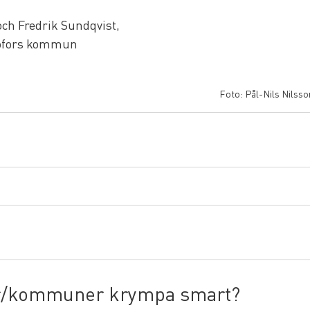
ch Fredrik Sundqvist, 
Hofors kommun
Foto: Pål-Nils Nilsso
er/kommuner krympa smart?