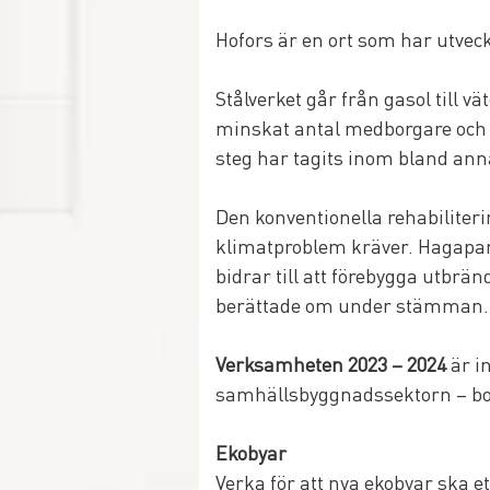
Hofors är en ort som har utveck
Stålverket går från gasol till 
minskat antal medborgare och d
steg har tagits inom bland ann
Den konventionella rehabiliter
klimatproblem kräver. Hagapar
bidrar till att förebygga utbrä
berättade om under stämman.
Verksamheten 2023 – 2024
 är i
samhällsbyggnadssektorn – bor
Ekobyar 
Verka för att nya ekobyar ska e