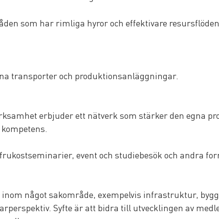
råden som har rimliga hyror och effektivare resursflöden
vna transporter och produktionsanläggningar.
ksamhet erbjuder ett nätverk som stärker den egna prof
d kompetens.
 frukostseminarier, event och studiebesök och andra for
inom något sakområde, exempelvis infrastruktur, bygga
arperspektiv. Syfte är att bidra till utvecklingen av m