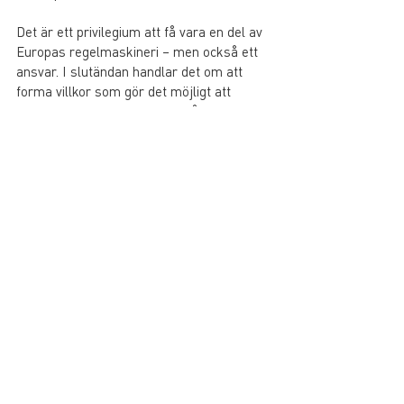
Det är ett privilegium att få vara en del av 
Europas regelmaskineri – men också ett 
ansvar. I slutändan handlar det om att 
forma villkor som gör det möjligt att 
bygga, förvalta och utveckla våra städer 
på ett hållbart sätt.
Text:
Rikard Silverfur
Chef Utveckling & Hållbarhet, 
Fastighetsägarna
Ordförande för UIPI:s kommitté för EU-
frågor
Tidningen Samhällsbyggaren
Medlem
Internationell samverkan
Visa alla
Liknande inlägg