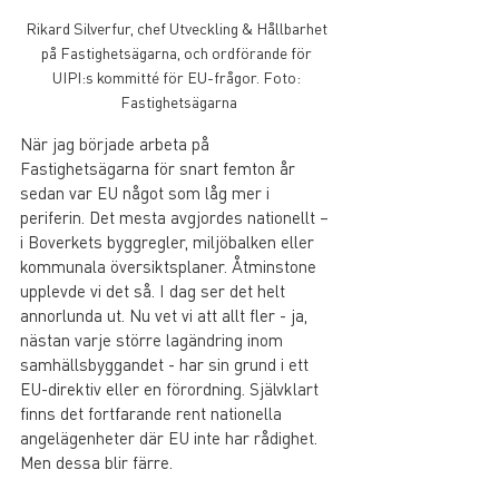
Rikard Silverfur, chef Utveckling & Hållbarhet 
på Fastighetsägarna, och ordförande för 
UIPI:s kommitté för EU-frågor. Foto: 
Fastighetsägarna
När jag började arbeta på 
Fastighetsägarna för snart femton år 
sedan var EU något som låg mer i 
periferin. Det mesta avgjordes nationellt – 
i Boverkets byggregler, miljöbalken eller 
kommunala översiktsplaner. Åtminstone 
upplevde vi det så. I dag ser det helt 
annorlunda ut. Nu vet vi att allt fler - ja, 
nästan varje större lagändring inom 
samhällsbyggandet - har sin grund i ett 
EU-direktiv eller en förordning. Självklart 
finns det fortfarande rent nationella 
angelägenheter där EU inte har rådighet. 
Men dessa blir färre.