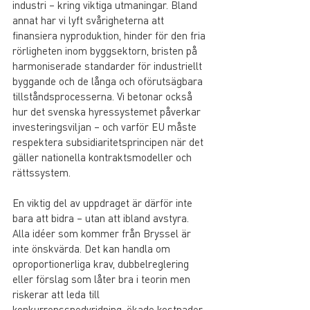
industri – kring viktiga utmaningar. Bland 
annat har vi lyft svårigheterna att 
finansiera nyproduktion, hinder för den fria 
rörligheten inom byggsektorn, bristen på 
harmoniserade standarder för industriellt 
byggande och de långa och oförutsägbara 
tillståndsprocesserna. Vi betonar också 
hur det svenska hyressystemet påverkar 
investeringsviljan – och varför EU måste 
respektera subsidiaritetsprincipen när det 
gäller nationella kontraktsmodeller och 
rättssystem.
En viktig del av uppdraget är därför inte 
bara att bidra – utan att ibland avstyra. 
Alla idéer som kommer från Bryssel är 
inte önskvärda. Det kan handla om 
oproportionerliga krav, dubbelreglering 
eller förslag som låter bra i teorin men 
riskerar att leda till 
konkurrenssnedvridning, ökade kostnader 