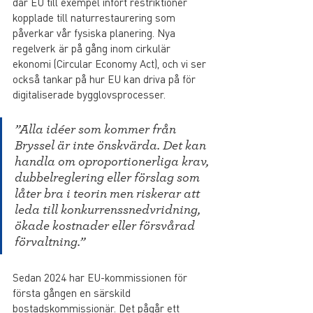
där EU till exempel infört restriktioner 
kopplade till naturrestaurering som 
påverkar vår fysiska planering. Nya 
regelverk är på gång inom cirkulär 
ekonomi (Circular Economy Act), och vi ser 
också tankar på hur EU kan driva på för 
digitaliserade bygglovsprocesser.
”Alla idéer som kommer från 
Bryssel är inte önskvärda. Det kan 
handla om oproportionerliga krav, 
dubbelreglering eller förslag som 
låter bra i teorin men riskerar att 
leda till konkurrenssnedvridning, 
ökade kostnader eller försvårad 
förvaltning.” 
Sedan 2024 har EU-kommissionen för 
första gången en särskild 
bostadskommissionär. Det pågår ett 