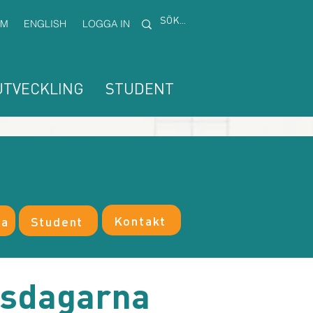
EM
ENGLISH
LOGGA IN
TVECKLING
STUDENT
Kontakt
na
Student
dsdagarna