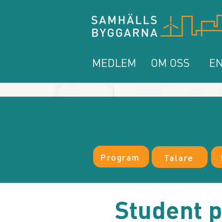
MEDLEM
OM OSS
EN
Program
Talare
Student 