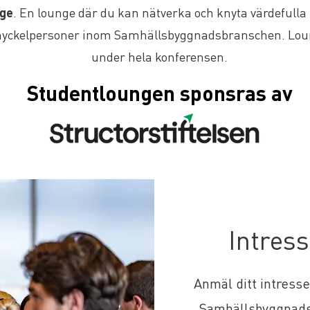
nge
. En lounge där du kan nätverka och knyta värdefull
 nyckelpersoner inom Samhällsbyggnadsbranschen. Lou
under hela konferensen.
Studentloungen sponsras av
Intres
Anmäl ditt intresse 
Samhällsbyggnadsd