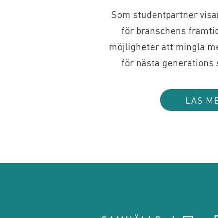
Som studentpartner visa
för branschens framtid
möjligheter att mingla m
för nästa generations
LÄS M