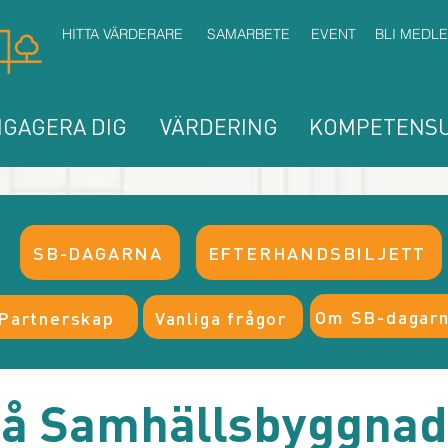
HITTA VÄRDERARE
SAMARBETE
EVENT
BLI MEDL
GAGERA DIG
VÄRDERING
KOMPETENSU
SB-DAGARNA
EFTERHANDSBILJETT
Om SB-dagar
Partnerskap
Vanliga frågor
på Samhällsbyggna