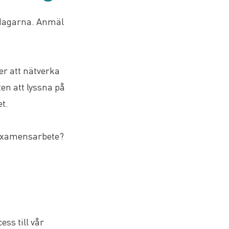
dagarna. Anmäl
r att nätverka
n att lyssna på
. ​
rexamensarbete?
ss till vår