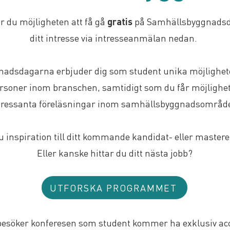
 du möjligheten att få gå
gratis
på Samhällsbyggnads
ditt intresse via intresseanmälan nedan.
adsdagarna erbjuder dig som student unika möjlighete
soner inom branschen, samtidigt som du får möjlighete
tressanta föreläsningar inom samhällsbyggnadsområdet
u inspiration till ditt kommande kandidat- eller maste
Eller kanske hittar du ditt nästa jobb?
UTFORSKA PROGRAMMET
esöker konferesen som student kommer ha exklusiv acce