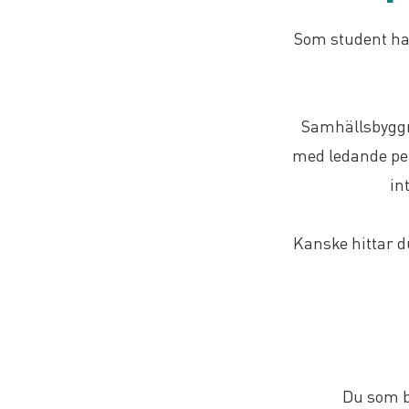
Som student har
Samhällsbyggn
med ledande per
in
Kanske hittar d
Du som b