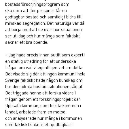
bostadsförsörjningsprogram som 
ska 
göra att fler personer får en 
godtagbar bostad och samtidigt bidra till 
minskad segregation. Det naturliga var då 
att börja med att se över hur situationen 
ser ut idag och hur många 
som faktiskt 
saknar ett bra boende.  
– Jag hade precis innan suttit som expert i 
en statlig utredning för att undersöka 
frågan om vad vi egentligen vet om detta. 
Det visade sig där att ingen kommun i hela 
Sverige faktiskt hade någon kunskap om 
hur den lokala bostadssituationen såg ut.   
Det triggade henne att forska vidare i 
frågan genom ett forskningsprojekt där 
Uppsala kommun, som första kommun i 
landet, arbetade fram en metod 
och analyserade hur många i kommunen 
som faktiskt saknar ett godtagbart 