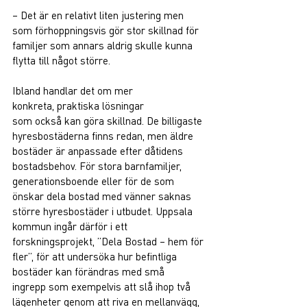
– Det är en relativt liten justering men 
som förhoppningsvis gör stor skillnad för 
familjer som annars aldrig skulle kunna 
flytta till något större. 
Ibland handlar det om mer 
konkreta, praktiska lösningar 
som också kan göra skillnad. De billigaste 
hyresbostäderna finns redan, men äldre 
bostäder är anpassade efter dåtidens 
bostadsbehov. För stora barnfamiljer, 
generationsboende eller för de som 
önskar dela bostad med vänner saknas 
större hyresbostäder i utbudet. Uppsala 
kommun ingår därför i ett 
forskningsprojekt, ”Dela Bostad – hem för 
fler”, för att undersöka hur befintliga 
bostäder kan förändras med små 
ingrepp som exempelvis att slå ihop två 
lägenheter genom att riva en mellanvägg, 