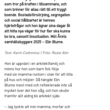
som tror på kraften i tillsammans, och 
som brinner för allas rätt till ett tryggt 
boende. Bostadsförsörjning, segregation 
och social hållbarhet är hennes 
hjärtefrågor och hon ägnar sina dagar åt 
att hitta nya vägar för hur fler ska kunna 
bo bra, oavsett livssituation. Möt Årets 
samhällsbyggare 2025 – Elin Blume.  
Text: Karin Cedronius 
| Foto: Rosie Alm
Hon är uppväxt i en arkitektfamilj och 
minns hur hon som barn fick följa 
med sin mamma runtom i stan för att titta 
på hus och miljöer. Då hängde Elin 
Blume mest med och reflekterade inte så 
mycket över det hon såg, och hon skulle 
framför allt aldrig bli arkitekt själv. 
– Jag tyckte att min mamma, morfar och 