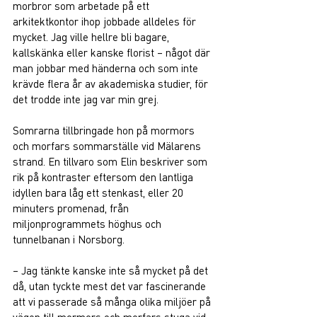
morbror som arbetade på ett 
arkitektkontor ihop jobbade alldeles för 
mycket. Jag ville hellre bli bagare, 
kallskänka eller kanske florist – något där 
man jobbar med händerna och som inte 
krävde flera år av akademiska studier, för 
det trodde inte jag var min grej.  
Somrarna tillbringade hon på mormors 
och morfars sommarställe vid Mälarens 
strand. En tillvaro som Elin beskriver som 
rik på kontraster eftersom den lantliga 
idyllen bara låg ett stenkast, eller 20 
minuters promenad, från 
miljonprogrammets höghus och 
tunnelbanan i Norsborg.  
– Jag tänkte kanske inte så mycket på det 
då, utan tyckte mest det var fascinerande 
att vi passerade så många olika miljöer på 
vägen till mormors och morfars stuga vid 