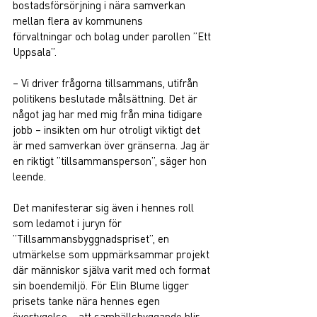
bostadsförsörjning i nära samverkan 
mellan flera av kommunens 
förvaltningar och bolag under parollen ”Ett 
Uppsala”.  
– Vi driver frågorna tillsammans, utifrån 
politikens beslutade målsättning. Det är 
något jag har med mig från mina tidigare 
jobb – insikten om hur otroligt viktigt det 
är med samverkan över gränserna. Jag är 
en riktigt ”tillsammansperson”, säger hon 
leende. 
Det manifesterar sig även i hennes roll 
som ledamot i juryn för 
”Tillsammansbyggnadspriset”, en 
utmärkelse som uppmärksammar projekt 
där människor själva varit med och format 
sin boendemiljö. För Elin Blume ligger 
prisets tanke nära hennes egen 
övertygelse – att samhällsbyggande blir 