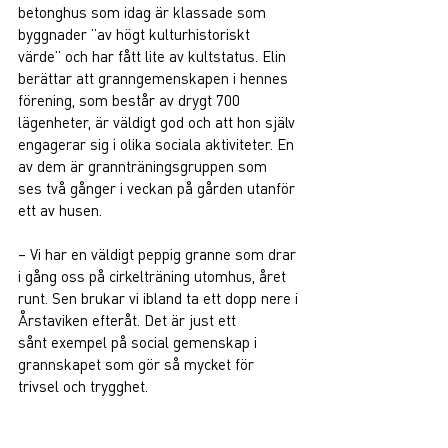
betonghus som idag är klassade som 
byggnader ”av högt kulturhistoriskt 
värde” och har fått lite av kultstatus. Elin 
berättar att granngemenskapen i hennes 
förening, som består av drygt 700 
lägenheter, är väldigt god och att hon själv 
engagerar sig i olika sociala aktiviteter. En 
av dem är grannträningsgruppen som 
ses två gånger i veckan på gården utanför 
ett av husen. 
– Vi har en väldigt peppig granne som drar 
i gång oss på cirkelträning utomhus, året 
runt. Sen brukar vi ibland ta ett dopp nere i 
Årstaviken efteråt. Det är just ett 
sånt exempel på social gemenskap i 
grannskapet som gör så mycket för 
trivsel och trygghet.  
I början på
 oktober tilldelades Elin 