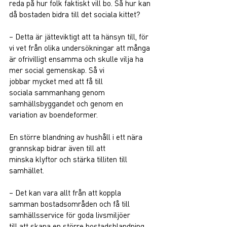
reda på hur folk faktiskt vill bo. Så hur kan 
då bostaden bidra till det sociala kittet?  
– Detta är jätteviktigt att ta hänsyn till, för 
vi vet från olika undersökningar att många 
är ofrivilligt ensamma och skulle vilja ha 
mer social gemenskap. Så vi 
jobbar mycket med att få till 
sociala sammanhang genom 
samhällsbyggandet och genom en 
variation av boendeformer.  
En större blandning av hushåll i ett nära 
grannskap bidrar även till att 
minska klyftor och stärka tilliten till 
samhället.  
– Det kan vara allt från att koppla 
samman bostadsområden och få till 
samhällsservice för goda livsmiljöer 
till att skapa en större bostadsblandning 