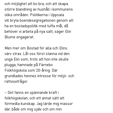
och möjlighet att bo bra, och att skapa 
större blandning av hushåll i kommunens 
olika områden. Politikerna i Uppsala 
vill bryta boendesegregationen genom att 
ha en bostadspolitik med tuffa mål, då 
behöver vi arbeta på nya sätt, säger Elin 
Blume engagerat.  
Men mer om Bostad för alla och Elins 
värv strax. Låt oss först stanna vid den 
unga Elin som, trots att hon inte skulle 
plugga, hamnade på Färnebo 
Folkhögskola som 20-åring. Där 
grundlades hennes intresse för miljö- och 
rättvisefrågor. 
– Det fanns en spännande kraft i 
folkhögskolan, och ett annat sätt att 
förmedla kunskap. Jag lärde mig massor 
där, både om mig själv och om min 