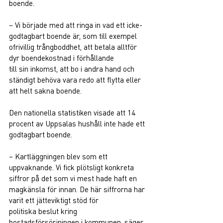
boende.  
– Vi började med att ringa in vad ett icke-
godtagbart boende är, som till exempel 
ofrivillig trångboddhet, att betala alltför 
dyr boendekostnad i förhållande 
till sin inkomst, att bo i andra hand och 
ständigt behöva vara redo att flytta eller 
att helt sakna boende.  
Den nationella statistiken visade att 14 
procent av Uppsalas hushåll inte hade ett 
godtagbart boende. 
– Kartläggningen blev som ett 
uppvaknande. Vi fick plötsligt konkreta 
siffror på det som vi mest hade haft en 
magkänsla för innan. De här siffrorna har 
varit ett jätteviktigt stöd för 
politiska beslut kring 
bostadsförsörjningen i kommunen, säger 