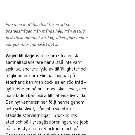
Elin menar att hon haft turen att se 
bostadsfrågan från många håll, från statlig 
nivå till kommunal vardag, vilket gjort henne 
ödmjuk inför hur svårt det är.
Vägen till dagens 
roll som strategisk 
samhällsplanerare har alltså inte varit 
spikrak, snarare fylld av tillfälligheter och 
möjligheter som Elin har hoppat på. I 
efterhand kan man dock se en röd tråd – 
nyfikenheten på hur människor lever, och 
hur staden kan bidra till rättvisa livsvillkor. 
Den nyfikenheten har följt henne genom 
hela yrkeslivet, från jobb vid olika 
stadsdelsförvaltningar i Stockholms 
stad och på Hyresgästföreningen, via jobb 
på Länsstyrelsen i Stockholm och på 
Regeringskansliet inklusive flera statliga 