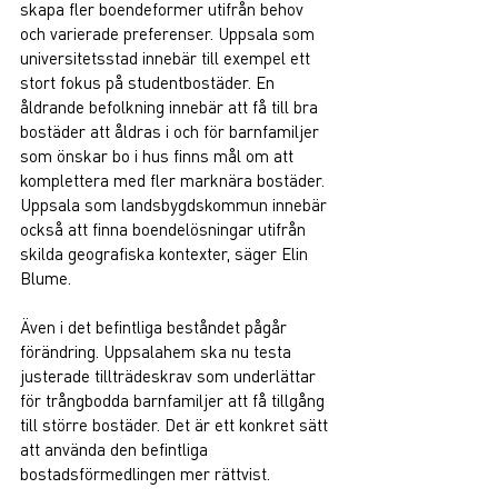
skapa fler boendeformer utifrån behov 
och varierade preferenser. Uppsala som 
universitetsstad innebär till exempel ett 
stort fokus på studentbostäder. En 
åldrande befolkning innebär att få till bra 
bostäder att åldras i och för barnfamiljer 
som önskar bo i hus finns mål om att 
komplettera med fler marknära bostäder. 
Uppsala som landsbygdskommun innebär 
också att finna boendelösningar utifrån 
skilda geografiska kontexter, säger Elin 
Blume.  
Även i det befintliga beståndet pågår 
förändring. Uppsalahem ska nu testa 
justerade tillträdeskrav som underlättar 
för trångbodda barnfamiljer att få tillgång 
till större bostäder. Det är ett konkret sätt 
att använda den befintliga 
bostadsförmedlingen mer rättvist. 