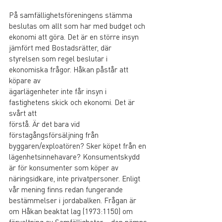
På samfällighetsföreningens stämma 
beslutas om allt som har med budget och
ekonomi att göra. Det är en större insyn 
jämfört med Bostadsrätter, där
styrelsen som regel beslutar i 
ekonomiska frågor. Håkan påstår att 
köpare av
ägarlägenheter inte får insyn i 
fastighetens skick och ekonomi. Det är 
svårt att
förstå. Är det bara vid 
förstagångsförsäljning från 
byggaren/exploatören? Sker köpet från en 
lägenhetsinnehavare? Konsumentskydd 
är för konsumenter som köper av 
näringsidkare, inte privatpersoner. Enligt 
vår mening finns redan fungerande 
bestämmelser i jordabalken. Frågan är 
om Håkan beaktat lag (1973:1150) om 
förvaltning av Samfälligheter – den nämns 