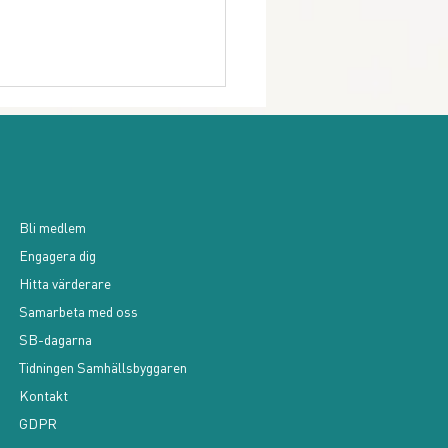
Bli medlem
Engagera dig
ulär ekonomi kräver en
Hitta värderare
nsam logistik inom EU
Samarbeta med oss
tt lyckas
SB-dagarna
Tidningen Samhällsbyggaren
Kontakt
GDPR