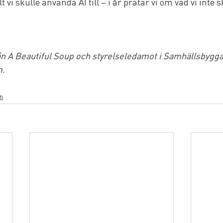
t vi skulle använda AI till – i år pratar vi om vad vi inte
n A Beautiful Soup och styrelseledamot i Samhällsbygga
m.
n