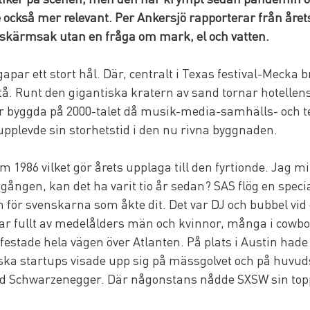
också mer relevant. Per Ankersjö rapporterar från året
n skärmsak utan en fråga om mark, el och vatten.
gapar ett stort hål. Där, centralt i Texas festival-Mecka 
å. Runt den gigantiska kratern av sand tornar hotellen
är byggda på 2000-talet då musik-media-samhälls- och te
pplevde sin storhetstid i den nu rivna byggnaden.
rm 1986 vilket gör årets upplaga till den fyrtionde. Jag m
gången, kan det ha varit tio år sedan? SAS flög en specia
tin för svenskarna som åkte dit. Det var DJ och bubbel vid
ar fullt av medelålders män och kvinnor, många i cowbo
stade hela vägen över Atlanten. På plats i Austin hade
ska startups visade upp sig på mässgolvet och på huvud
d Schwarzenegger. Där någonstans nådde SXSW sin top