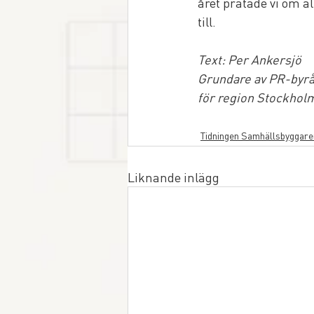
året pratade vi om all
till.
Text: Per Ankersjö
Grundare av PR-byrå
för region Stockhol
Tidningen Samhällsbyggare
Liknande inlägg