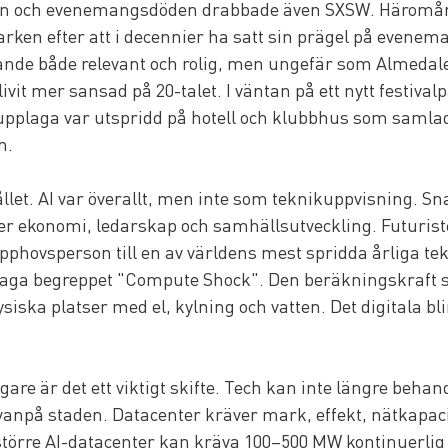
 och evenemangsdöden drabbade även SXSW. Häromåre
arken efter att i decennier ha satt sin prägel på evenema
rande både relevant och rolig, men ungefär som Almedale
it mer sansad på 20-talet. I väntan på ett nytt festivalp
 upplaga var utspridd på hotell och klubbhus som samla
n.
llet. AI var överallt, men inte som teknikuppvisning. Sn
er ekonomi, ledarskap och samhällsutveckling. Futuris
phovsperson till en av världens mest spridda årliga tek
laga begreppet "Compute Shock". Den beräkningskraft s
fysiska platser med el, kylning och vatten. Det digitala bl
re är det ett viktigt skifte. Tech kan inte längre behan
vanpå staden. Datacenter kräver mark, effekt, nätkapaci
 större AI-datacenter kan kräva 100–500 MW kontinuerlig e