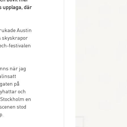
s upplaga, där 
brukade Austin 
s skyskrapor 
ch-festivalen 
inns när jag 
linsatt 
 gaten på 
yhattar och 
 Stockholm en 
scenen stod 
p.