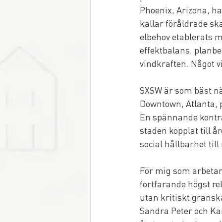
Phoenix, Arizona, ha
kallar föråldrade sk
elbehov etablerats 
effektbalans, planbe
vindkraften. Något 
SXSW är som bäst när
Downtown, Atlanta, 
En spännande kontra
staden kopplat till å
social hållbarhet ti
För mig som arbeta
fortfarande högst re
utan kritiskt grans
Sandra Peter och Kai