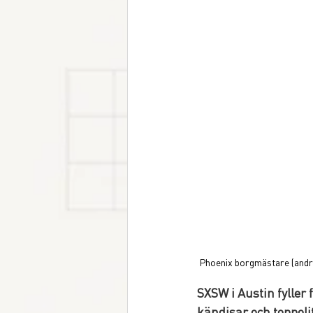
Phoenix borgmästare (andr
SXSW i Austin fyller 
kändisar och toppol