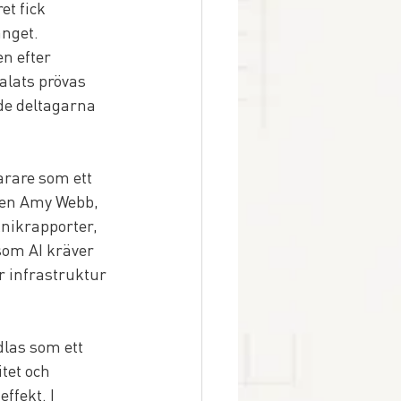
t fick 
nget. 
n efter 
alats prövas 
de deltagarna 
arare som ett 
ten Amy Webb, 
nikrapporter, 
om AI kräver 
ir infrastruktur 
dlas som ett 
tet och 
ffekt. I 