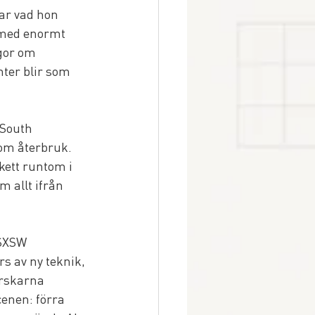
ar vad hon 
 med enormt 
gor om 
ter blir som 
 South 
om återbruk. 
ett runtom i 
m allt ifrån 
SXSW 
s av ny teknik, 
orskarna 
enen: förra 