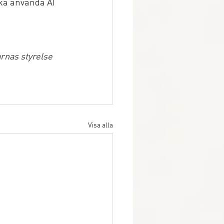
 ska använda AI 
rnas styrelse 
Visa alla