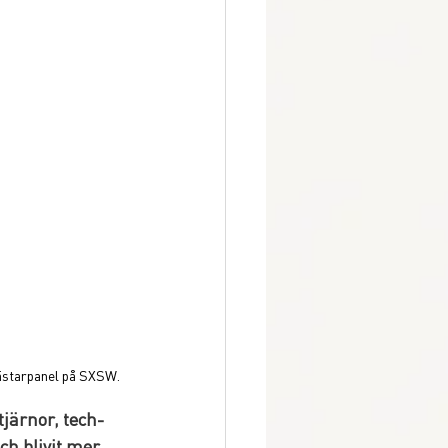
ästarpanel på SXSW. 
tjärnor, tech-
h blivit mer 