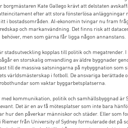
r borgmästaren Kate Gallego krävt att delstaten avskaff
atteincitament efter att stora fönsterlösa anläggningar
mitt i bostadsområden. AI-ekonomin tvingar nu fram frå
redskap och markanvändning. Det finns risk att datacen
vi behöver, men som gärna får ligga någon annanstans.
 stadsutveckling kopplas till politik och megatrender. I
pågår en storskalig omvandling av äldre byggnader gen
st till de massiva satsningarna på nybyggnation som sk
rets världsmästerskap i fotboll. De ansvariga berättade o
ll robothundar som vaktar byggarbetsplatserna.
r med kommunikation, politik och samhällsbyggnad är 
levant. Det är en av få mötesplatser som inte bara hänför
kar hur den påverkar människor och städer. Eller som f
 Riemer från University of Sydney formulerade det på sc