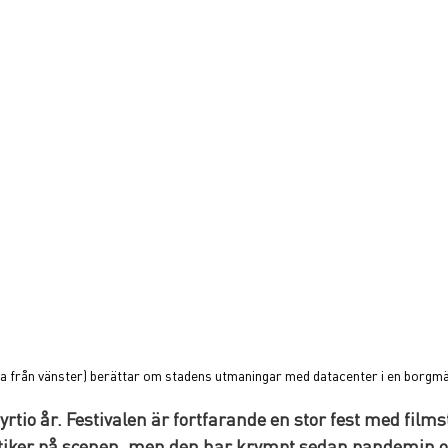
a från vänster) berättar om stadens utmaningar med datacenter i en borgm
fyrtio år. Festivalen är fortfarande en stor fest med films
itiker på scenen, men den har krympt sedan pandemin oc