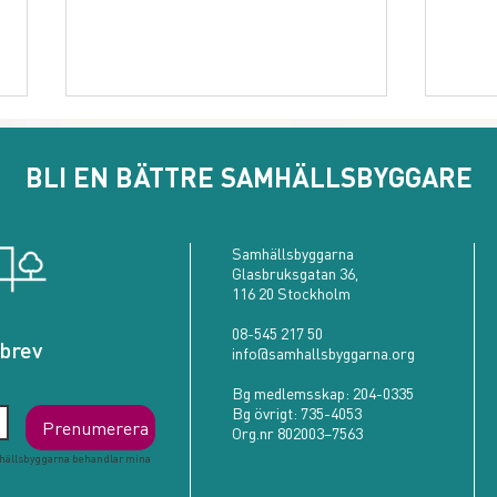
BLI EN BÄTTRE SAMHÄLLSBYGGARE
Samhällsbyggarna
Far och son Skrealid
Glasbruksgatan 36,
116 20 Stockholm
Cirk
08-545 217 50
geme
brev
info@samhallsbyggarna.org
för a
Bg medlemsskap:
204-0335
Bg övrigt:
735-4053
Prenumerera
Org.nr 802003–7563
hällsbyggarna behandlar mina 