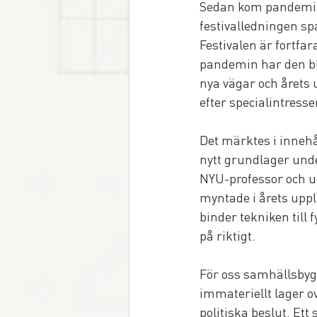
Sedan kom pandemin
festivalledningen sp
Festivalen är fortfa
pandemin har den bliv
nya vägar och årets
efter specialintresse
Det märktes i innehå
nytt grundlager und
NYU-professor och up
myntade i årets upp
binder tekniken till 
på riktigt.
För oss samhällsbygga
immateriellt lager o
politiska beslut. Ett