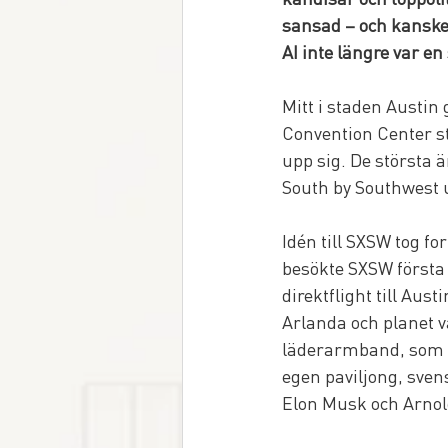
sansad – och kanske 
AI inte längre var e
Mitt i staden Austin 
Convention Center st
upp sig. De största 
South by Southwest u
Idén till SXSW tog fo
besökte SXSW första 
direktflight till Aus
Arlanda och planet v
läderarmband, som fe
egen paviljong, sven
Elon Musk och Arnol