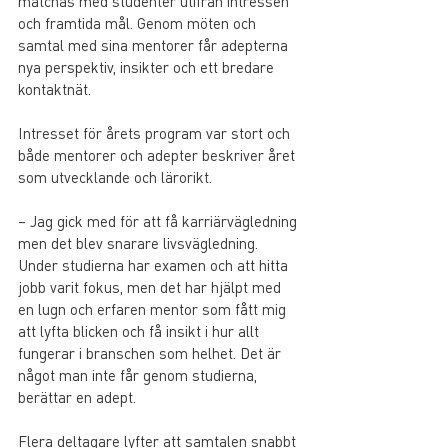
matchas med studenter utifrån intressen 
och framtida mål. Genom möten och 
samtal med sina mentorer får adepterna 
nya perspektiv, insikter och ett bredare 
kontaktnät.
Intresset för årets program var stort och 
både mentorer och adepter beskriver året 
som utvecklande och lärorikt.
– Jag gick med för att få karriärvägledning 
men det blev snarare livsvägledning. 
Under studierna har examen och att hitta 
jobb varit fokus, men det har hjälpt med 
en lugn och erfaren mentor som fått mig 
att lyfta blicken och få insikt i hur allt 
fungerar i branschen som helhet. Det är 
något man inte får genom studierna, 
berättar en adept.
Flera deltagare lyfter att samtalen snabbt 