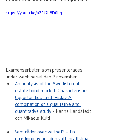
https://youtu.be/aZfJ7b8D0Lg
Examensarbeten som presenterades 
under webbinariet den 9 november:
An analysis of the Swedish real 
estate bond market: Characteristics, 
Opportunities, and  Risks: A 
combination of a qualitative and 
quantitative study
 - Hanna Landstedt 
och Mikaela Kulti
Vem råder över vattnet? – En 
utredning av hur den vattenrättsliga 