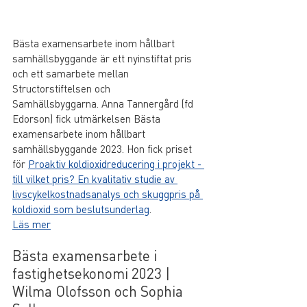
Bästa examensarbete inom hållbart 
samhällsbyggande är ett nyinstiftat pris 
och ett samarbete mellan 
Structorstiftelsen och 
Samhällsbyggarna. Anna Tannergård (fd 
Edorson) fick utmärkelsen Bästa 
examensarbete inom hållbart 
samhällsbyggande 2023. Hon fick priset 
för 
Proaktiv koldioxidreducering i projekt - 
till vilket pris? En kvalitativ studie av 
livscykelkostnadsanalys och skuggpris på 
koldioxid som beslutsunderlag
.
Läs mer
Bästa examensarbete i 
fastighetsekonomi 2023 | 
Wilma Olofsson och Sophia 