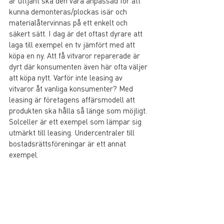
är uttjänt ska den vara anpassad för att 
kunna demonteras/plockas isär och 
materialåtervinnas på ett enkelt och 
säkert sätt. I dag är det oftast dyrare att 
laga till exempel en tv jämfört med att 
köpa en ny. Att få vitvaror reparerade är 
dyrt där konsumenten även här ofta väljer 
att köpa nytt. Varför inte leasing av 
vitvaror åt vanliga konsumenter? Med 
leasing är företagens affärsmodell att 
produkten ska hålla så länge som möjligt. 
Solceller är ett exempel som lämpar sig 
utmärkt till leasing. Undercentraler till 
bostadsrättsföreningar är ett annat 
exempel. 