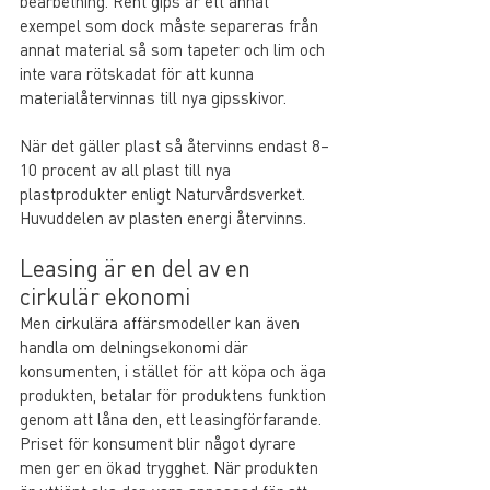
bearbetning. Rent gips är ett annat 
exempel som dock måste separeras från 
annat material så som tapeter och lim och 
inte vara rötskadat för att kunna 
materialåtervinnas till nya gipsskivor.
När det gäller plast så återvinns endast 8–
10 procent av all plast till nya 
plastprodukter enligt Naturvårdsverket. 
Huvuddelen av plasten energi återvinns.
Leasing är en del av en 
cirkulär ekonomi
Men cirkulära affärsmodeller kan även 
handla om delningsekonomi där 
konsumenten, i stället för att köpa och äga 
produkten, betalar för produktens funktion 
genom att låna den, ett leasingförfarande. 
Priset för konsument blir något dyrare 
men ger en ökad trygghet. När produkten 