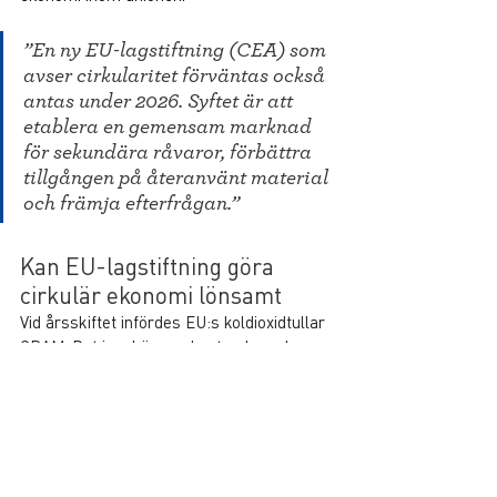
”En ny EU-lagstiftning (CEA) som 
avser cirkularitet förväntas också 
antas under 2026. Syftet är att 
etablera en gemensam marknad 
för sekundära råvaror, förbättra 
tillgången på återanvänt material 
och främja efterfrågan.”
Kan EU-lagstiftning göra 
cirkulär ekonomi lönsamt
Vid årsskiftet infördes EU:s koldioxidtullar 
CBAM. Det innebär nya kostnader och 
skärpta krav för europeiska byggföretag 
som importerar insatsvaror från länder 
utanför EU.
En ny EU-lagstiftning (CEA) 
som avser cirkularitet förväntas också 
antas under 2026. Syftet är att etablera en 
gemensam marknad för sekundära 