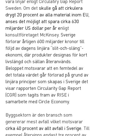
vara linjär enligt Circulatiry Gap Report 
Sweden. Om det 
skulle gå att cirkulera 
drygt 20 procent av alla material inom EU, 
anses det möjligt att spara cirka 630 
miljarder US dollar per år e
nligt 
konsultföretaget McKinsey. 
Sverige 
förlorar årligen 600 miljarder kronor till 
följd av dagens linjära “slit-och-släng”-
ekonomi, där produkter designas för kort 
livslängd och sällan återanvänds. 
Beloppet motsvarar att en femtedel av 
det totala värdet går förlorad på grund av 
linjära principer som skapas i Sverige det 
visar rapporten Circularity Gap Report 
(CGR) som tagits fram av RISE i 
samarbete med Circle Economy.
Byggsektorn är den bransch som 
genererar mest avfall vilket motsvarar 
cirka 40 procent av allt avfall i Sverige.
 Till 
exempel återvinns endast tre procent av 