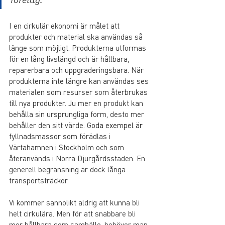
företag.”
I en cirkulär ekonomi är målet att 
produkter och material ska användas så 
länge som möjligt. Produkterna utformas 
för en lång livslängd och är hållbara, 
reparerbara och uppgraderingsbara. När 
produkterna inte längre kan användas ses 
materialen som resurser som återbrukas 
till nya produkter. Ju mer en produkt kan 
behålla sin ursprungliga form, desto mer 
behåller den sitt värde. G
oda exempel är 
fyllnadsmassor som förädlas i 
Värtahamnen i Stockholm och som 
återanvänds i Norra Djurgårdsstaden. En 
generell begränsning är dock långa 
transportsträckor.
Vi kommer sannolikt aldrig att kunna bli 
helt cirkulära. Men för att snabbare bli 
mer hållbara som samhälle, behöver man 