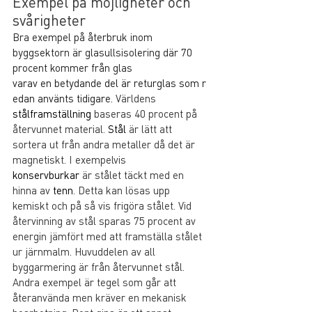
Exempel på möjligheter och 
svårigheter
Bra exempel på återbruk inom 
byggsektorn är glasullsisolering där 70 
procent kommer från glas 
varav en betydande del är returglas som r
edan använts tidigare.
Världens 
stålframställning
 baseras 40 procent på 
återvunnet material. 
Stål
 är lätt att 
sortera ut från andra metaller då det är 
magnetiskt. I exempelvis 
konservburkar
 är stålet täckt med en 
hinna av 
tenn
. Detta kan lösas upp 
kemiskt och på så vis frigöra stålet. Vid 
återvinning av stål sparas 75 procent av 
energin jämfört med att framställa stålet 
ur järnmalm. Huvuddelen av all 
byggarmering är från återvunnet stål. 
Andra exempel är tegel som går att 
återanvända men kräver en mekanisk 