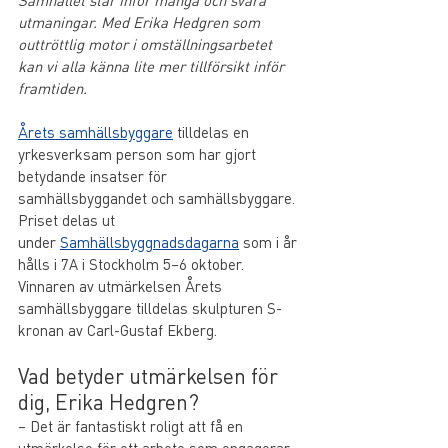
Samhället står inför många och svåra 
utmaningar. Med Erika Hedgren som 
outtröttlig motor i omställningsarbetet 
kan vi alla känna lite mer tillförsikt inför 
framtiden.
Årets samhällsbyggare
 tilldelas en 
yrkesverksam person som har gjort 
betydande insatser för 
samhällsbyggandet och samhällsbyggare.
Priset delas ut 
under 
Samhällsbyggnadsdagarna
 som i år 
hålls i 7A i Stockholm 5–6 oktober. 
Vinnaren av utmärkelsen Årets 
samhällsbyggare tilldelas skulpturen S-
kronan av Carl-Gustaf Ekberg.
Vad betyder utmärkelsen för 
dig, Erika Hedgren?
– Det är fantastiskt roligt att få en 