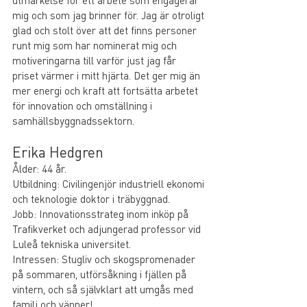
utmärkelse för ett arbete som engagerar 
mig och som jag brinner för. Jag är otroligt 
glad och stolt över att det finns personer 
runt mig som har nominerat mig och 
motiveringarna till varför just jag får 
priset värmer i mitt hjärta. Det ger mig än 
mer energi och kraft att fortsätta arbetet 
för innovation och omställning i 
samhällsbyggnadssektorn.
Erika Hedgren 
Ålder: 44 år.
Utbildning: Civilingenjör industriell ekonomi 
och teknologie doktor i träbyggnad.
Jobb: Innovationsstrateg inom inköp på 
Trafikverket och adjungerad professor vid 
Luleå tekniska universitet.
Intressen: Stugliv och skogspromenader 
på sommaren, utförsåkning i fjällen på 
vintern, och så självklart att umgås med 
familj och vänner!