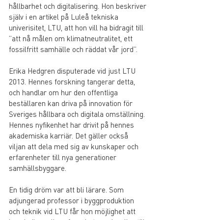
hållbarhet och digitalisering. Hon beskriver 
själv i en artikel på Luleå tekniska 
univerisitet, LTU, att hon vill ha bidragit till 
”att nå målen om klimatneutralitet, ett 
fossilfritt samhälle och räddat vår jord”.
Erika Hedgren disputerade vid just LTU 
2013. Hennes forskning tangerar detta, 
och handlar om hur den offentliga 
beställaren kan driva på innovation för 
Sveriges hållbara och digitala omställning. 
Hennes nyfikenhet har drivit på hennes 
akademiska karriär. Det gäller också 
viljan att dela med sig av kunskaper och 
erfarenheter till nya generationer 
samhällsbyggare. 
En tidig dröm var att bli lärare. Som 
adjungerad professor i byggproduktion 
och teknik vid LTU får hon möjlighet att 