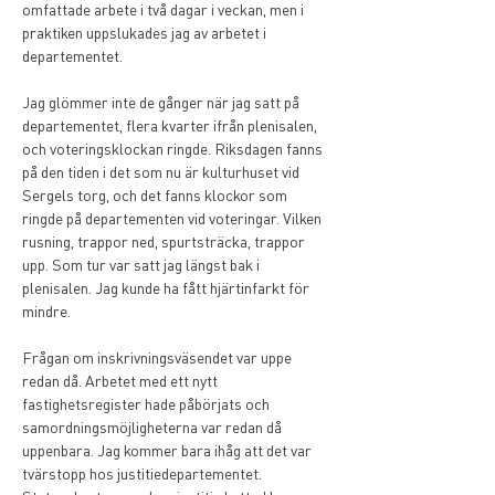
omfattade arbete i två dagar i veckan, men i 
praktiken uppslukades jag av arbetet i 
departementet.
Jag glömmer inte de gånger när jag satt på 
departementet, flera kvarter ifrån plenisalen, 
och voteringsklockan ringde. Riksdagen fanns 
på den tiden i det som nu är kulturhuset vid 
Sergels torg, och det fanns klockor som 
ringde på departementen vid voteringar. Vilken 
rusning, trappor ned, spurtsträcka, trappor 
upp. Som tur var satt jag längst bak i 
plenisalen. Jag kunde ha fått hjärtinfarkt för 
mindre.
Frågan om inskrivningsväsendet var uppe 
redan då. Arbetet med ett nytt 
fastighetsregister hade påbörjats och 
samordningsmöjligheterna var redan då 
uppenbara. Jag kommer bara ihåg att det var 
tvärstopp hos justitiedepartementet. 