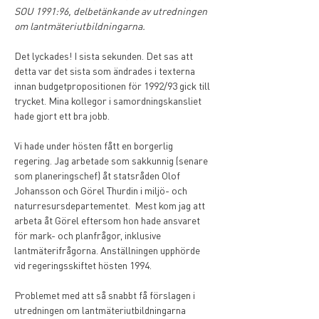
SOU 1991:96, delbetänkande av utredningen 
om lantmäteriutbildningarna.
Det lyckades! I sista sekunden. Det sas att 
detta var det sista som ändrades i texterna 
innan budgetpropositionen för 1992/93 gick till 
trycket. Mina kollegor i samordningskansliet 
hade gjort ett bra jobb.
Vi hade under hösten fått en borgerlig 
regering. Jag arbetade som sakkunnig (senare 
som planeringschef) åt statsråden Olof 
Johansson och Görel Thurdin i miljö- och 
naturresursdepartementet.  Mest kom jag att 
arbeta åt Görel eftersom hon hade ansvaret 
för mark- och planfrågor, inklusive 
lantmäterifrågorna. Anställningen upphörde 
vid regeringsskiftet hösten 1994. 
Problemet med att så snabbt få förslagen i 
utredningen om lantmäteriutbildningarna 