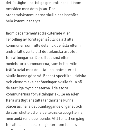
det fastighetsrättsliga genomförandet inom 
områden med detaljplan. För 
storstadskommunerna skulle det innebära 
hela kommunens yta.
Inom departementet diskuterade vi en 
renodling av förslagen såtillvida att alla 
kommuner som ville dels fick behålla eller  i 
andra fall överta allt det tekniska arbetet i 
förrättningarna. De, oftast små eller 
medelstora kommunerna, som hellre ville 
träffa avtal med det statliga lantmäteriet 
skulle kunna göra så. Endast specifikt juridiska 
och ekonomiska bedömningar skulle falla på 
de statliga myndigheterna. I de stora 
kommunernas förvaltningar skulle en eller 
flera statligt anställa lantmätare kunna 
placeras, nära det planläggande organet och 
de som skulle utföra de tekniska uppgifterna, 
men ändå vara oberoende. Allt för att en gång 
för alla slippa de stridigheter som funnits 