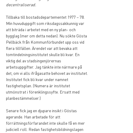
decentraliserad.
Tillbaka till bostadsdepartementet 1977 – 78. 
Min huvuduppgift som riksdagssakkunnig var 
att biträda i arbetet med en ny plan- och 
bygglag (mer om detta nedan). Nu sökte Gösta 
Pellbäck från Kommunförbundet upp oss vid 
flera tillfällen. Ärendet var att bevaka att 
tomtindelningsinstitutet skulle bli kvar. En 
viktig del av stadsingenjörernas 
arbetsuppgifter. Jag tänkte inte närmare på 
det, om vi alls ifrågasatte behovet av institutet. 
Institutet fick bli kvar under namnet 
fastighetsplan. (Numera är institutet 
utmönstrat i förenklingssyfte. Ersatt med 
planbestämmelser.)
Senare fick jag en djupare insikt i Göstas 
agerande. Han arbetade för att 
förrättningsförfarandet inte skulle få en mer 
judiciell roll. Redan fastighetsbildningslagen 