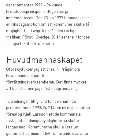
departementet 1991 – 94 kunde 
kretsloppsprincipen äntligen börja 
implementeras. Den 23 jan 1977 lämnade jag in 
en riksdagsmotion om att kommuner skulle få 
möjlighet ta ut avgifter från den rörliga 
trafiken. Först i Sverige. 30 år senare infördes 
trängselskatt i Stockholm.  
Huvudmannaskapet
Oförskyllt kom jag att dras in i frågan om 
huvudmannaskapet för 
förrättningsverksamheten. Det finns mycket 
att berätta men jag måste begränsa mig.
I utredningen till grund för den nämnda 
propositionen 1993/94:214 om ny organisation 
föreslog Kjell Larsson att de kommunala 
fastighetsbildningsmyndigheterna skulle 
läggas ned. Kommunerna skulle i stället 
genom ett administrativt förfarande svara för 