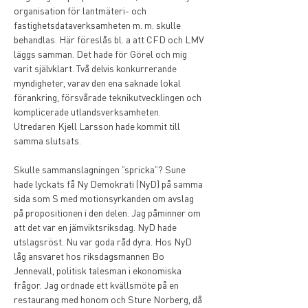
organisation för lantmäteri- och 
fastighetsdataverksamheten m. m. skulle 
behandlas. Här föreslås bl. a att CFD och LMV 
läggs samman. Det hade för Görel och mig 
varit självklart. Två delvis konkurrerande 
myndigheter, varav den ena saknade lokal 
förankring, försvårade teknikutvecklingen och 
komplicerade utlandsverksamheten. 
Utredaren Kjell Larsson hade kommit till 
samma slutsats. 
Skulle sammanslagningen ”spricka”? Sune 
hade lyckats få Ny Demokrati (NyD) på samma 
sida som S med motionsyrkanden om avslag 
på propositionen i den delen. Jag påminner om 
att det var en jämviktsriksdag. NyD hade 
utslagsröst. Nu var goda råd dyra. Hos NyD 
låg ansvaret hos riksdagsmannen Bo 
Jennevall, politisk talesman i ekonomiska 
frågor. Jag ordnade ett kvällsmöte på en 
restaurang med honom och Sture Norberg, då 