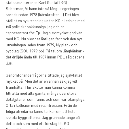
statssekreteraren Karl Gustaf (KG) 
Scherman, Vi hann inte så långt, regeringen 
sprack redan 1978 (kärnkraften…) Det blev i 
stället en ny utredning under KG:s ledning med 
två politiskt sakkunniga, jag och en 
representant för Fp. Jag blev mycket god vän 
med KG. Nu blev det äntligen fart och den nya 
utredningen lades fram 1979, Ny plan- och 
bygglag (SOU 1979:66). På tal om långbänkar - 
det dröjde ända till 1987 innan PBL såg dagens 
ljus. 
Genomförandefrågorna tittade jag självfallet 
mycket på. Men det är en annan sak jag vill 
framhålla.  Hur skulle man kunna komma 
tillrätta med alla gamla, många överstora, 
detaljplaner som fanns och som var olämpliga. 
Ofta i kollision med riksintressen. Från de 
tidiga utredarna fanns tankar om att helt 
skrota byggrätterna. Jag grunnade länge på 
detta och kom med ett förslag till KG. 