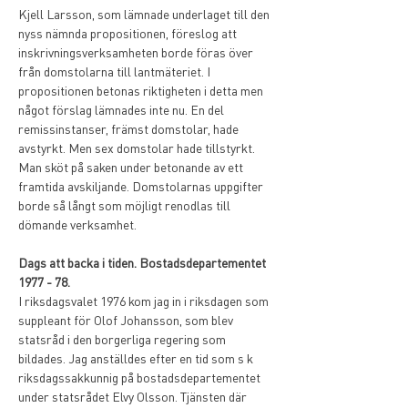
Kjell Larsson, som lämnade underlaget till den 
nyss nämnda propositionen, föreslog att 
inskrivningsverksamheten borde föras över 
från domstolarna till lantmäteriet. I 
propositionen betonas riktigheten i detta men 
något förslag lämnades inte nu. En del 
remissinstanser, främst domstolar, hade 
avstyrkt. Men sex domstolar hade tillstyrkt. 
Man sköt på saken under betonande av ett 
framtida avskiljande. Domstolarnas uppgifter 
borde så långt som möjligt renodlas till 
dömande verksamhet.
Dags att backa i tiden. Bostadsdepartementet 
1977 - 78.
I riksdagsvalet 1976 kom jag in i riksdagen som 
suppleant för Olof Johansson, som blev 
statsråd i den borgerliga regering som 
bildades. Jag anställdes efter en tid som s k 
riksdagssakkunnig på bostadsdepartementet 
under statsrådet Elvy Olsson. Tjänsten där 