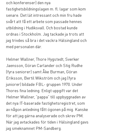
och konferenser) den nya 
fastighetsbildningslagen m. fl. lagar som kom 
senare. Det lät intressant och min fru hade 
svårt att få ett arbete som passade hennes 
utbildning i Hudiksvall. Och bostad kunde 
ordnas i Stockholm. Jag tackade ja trots att 
jag trivdes så bra i det vackra Hälsingland och 
med personalen där.
Helmer Wallner, Thore Hygstedt, Sverker 
Jaensson, Göran Carlander och Stig Rudhe 
(fyra seniorer) samt Åke Burman, Göran 
Eriksson, Bertil Wikström och jag (fyra 
juniorer) bildade FBL- gruppen 1970. Under 
Thores fina ledning. Enligt uppgift var det 
Helmer Wallner, ”pappa” till uppbyggnaden av 
det nya IT-baserade fastighetsregistret, som 
av någon anledning fått ögonen på mig. Kanske 
för att jag gärna analyserade och skrev PM. 
När jag avtackades för tiden i Hälsingland gavs 
jag smeknamnet PM-Sandberg.