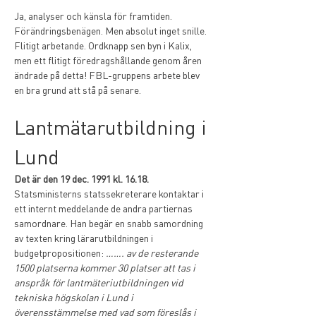
Ja, analyser och känsla för framtiden. 
Förändringsbenägen. Men absolut inget snille. 
Flitigt arbetande. Ordknapp sen byn i Kalix, 
men ett flitigt föredragshållande genom åren 
ändrade på detta! FBL-gruppens arbete blev 
en bra grund att stå på senare.
Lantmätarutbildning i 
Lund
Det är den 19 dec. 1991 kl. 16.18.
Statsministerns statssekreterare kontaktar i 
ett internt meddelande de andra partiernas 
samordnare. Han begär en snabb samordning 
av texten kring lärarutbildningen i 
budgetpropositionen: 
……. av de resterande 
1500 platserna kommer 30 platser att tas i 
anspråk för lantmäteriutbildningen vid 
tekniska högskolan i Lund i 
överensstämmelse med vad som föreslås i 