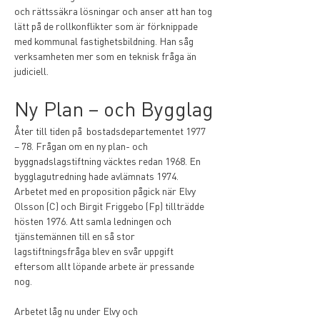
och rättssäkra lösningar och anser att han tog 
lätt på de rollkonflikter som är förknippade 
med kommunal fastighetsbildning. Han såg 
verksamheten mer som en teknisk fråga än 
judiciell. 
Ny Plan – och Bygglag
Åter till tiden på  bostadsdepartementet 1977 
– 78. Frågan om en ny plan- och 
byggnadslagstiftning väcktes redan 1968. En 
bygglagutredning hade avlämnats 1974. 
Arbetet med en proposition pågick när Elvy 
Olsson (C) och Birgit Friggebo (Fp) tillträdde 
hösten 1976. Att samla ledningen och 
tjänstemännen till en så stor 
lagstiftningsfråga blev en svår uppgift 
eftersom allt löpande arbete är pressande 
nog. 
Arbetet låg nu under Elvy och 