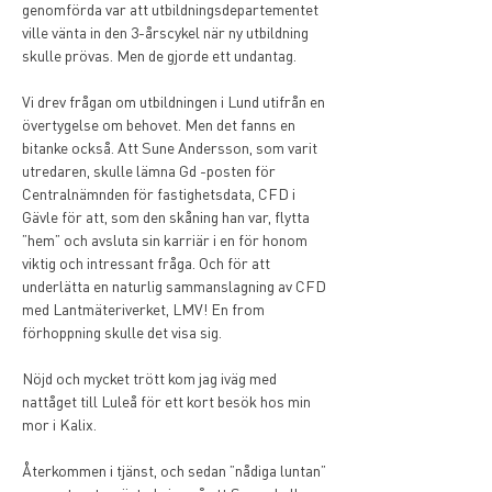
genomförda var att utbildningsdepartementet 
ville vänta in den 3-årscykel när ny utbildning 
skulle prövas. Men de gjorde ett undantag.
Vi drev frågan om utbildningen i Lund utifrån en 
övertygelse om behovet. Men det fanns en 
bitanke också. Att Sune Andersson, som varit 
utredaren, skulle lämna Gd -posten för 
Centralnämnden för fastighetsdata, CFD i 
Gävle för att, som den skåning han var, flytta 
”hem” och avsluta sin karriär i en för honom 
viktig och intressant fråga. Och för att 
underlätta en naturlig sammanslagning av CFD 
med Lantmäteriverket, LMV! En from 
förhoppning skulle det visa sig.
Nöjd och mycket trött kom jag iväg med 
nattåget till Luleå för ett kort besök hos min 
mor i Kalix. 
Återkommen i tjänst, och sedan ”nådiga luntan” 