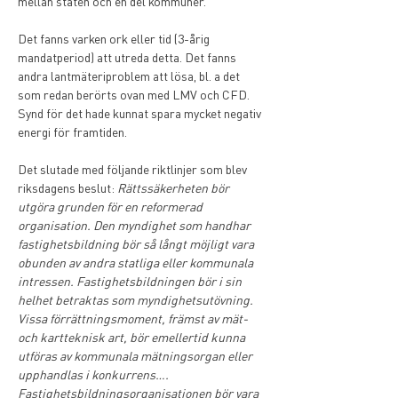
mellan staten och en del kommuner.
Det fanns varken ork eller tid (3-årig 
mandatperiod) att utreda detta. Det fanns 
andra lantmäteriproblem att lösa, bl. a det 
som redan berörts ovan med LMV och CFD. 
Synd för det hade kunnat spara mycket negativ 
energi för framtiden. 
Det slutade med följande riktlinjer som blev 
riksdagens beslut: 
Rättssäkerheten bör 
utgöra grunden för en reformerad 
organisation. Den myndighet som handhar 
fastighetsbildning bör så långt möjligt vara 
obunden av andra statliga eller kommunala 
intressen. Fastighetsbildningen bör i sin 
helhet betraktas som myndighetsutövning. 
Vissa förrättningsmoment, främst av mät- 
och kartteknisk art, bör emellertid kunna 
utföras av kommunala mätningsorgan eller 
upphandlas i konkurrens…. 
Fastighetsbildningsorganisationen bör vara 