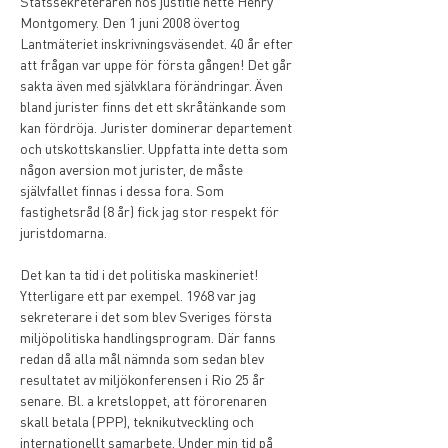
Statssekreteraren hos justitie hette Henry 
Montgomery. Den 1 juni 2008 övertog 
Lantmäteriet inskrivningsväsendet. 40 år efter 
att frågan var uppe för första gången! Det går 
sakta även med självklara förändringar. Även 
bland jurister finns det ett skråtänkande som 
kan fördröja. Jurister dominerar departement 
och utskottskanslier. Uppfatta inte detta som 
någon aversion mot jurister, de måste 
självfallet finnas i dessa fora. Som 
fastighetsråd (8 år) fick jag stor respekt för 
juristdomarna.
Det kan ta tid i det politiska maskineriet! 
Ytterligare ett par exempel. 1968 var jag 
sekreterare i det som blev Sveriges första 
miljöpolitiska handlingsprogram. Där fanns 
redan då alla mål nämnda som sedan blev 
resultatet av miljökonferensen i Rio 25 år 
senare. Bl. a kretsloppet, att förorenaren 
skall betala (PPP), teknikutveckling och 
internationellt samarbete. Under min tid på 