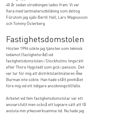
40 år sedan utredningen lades fram. Vi var 
flera med lantmäteriutbildning som deltog. 
Förutom jag själv Bertil Hall, Lars Magnusson 
och Tommy Österberg.
Fastighetsdomstolen
Hösten 1994 sökte jag tjänsten som teknisk 
ledamot (fastighetsråd) vid 
fastighetsdomstolen i Stockholms tingsrätt 
efter Thore Hygstedt som gick i pension. Det 
var tur för mig att distriktslantmätaren Åke 
Burman inte sökte. Han hade stått pinnhålet 
före mig vid ett tidigare ansökningstillfälle.
Arbetet vid fem fastighetsdomstolar var ett 
ansvarsfullt men också ett lugnare sätt att få 
avsluta min yrkesverksamma tid. Nu hade jag 
extra god hjälp av kunskaperna från FBL- 
gruppen. Ringrostig på visst sätt, men Thore 
hjälpte mig att komma igång! Intressanta och 