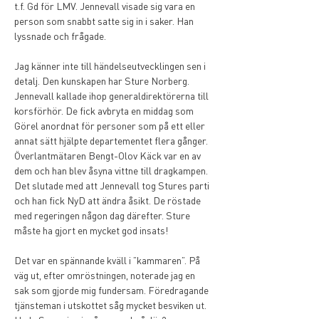
t.f. Gd för LMV. Jennevall visade sig vara en 
person som snabbt satte sig in i saker. Han 
lyssnade och frågade.
Jag känner inte till händelseutvecklingen sen i 
detalj. Den kunskapen har Sture Norberg. 
Jennevall kallade ihop generaldirektörerna till 
korsförhör. De fick avbryta en middag som 
Görel anordnat för personer som på ett eller 
annat sätt hjälpte departementet flera gånger. 
Överlantmätaren Bengt-Olov Käck var en av 
dem och han blev åsyna vittne till dragkampen. 
Det slutade med att Jennevall tog Stures parti 
och han fick NyD att ändra åsikt. De röstade 
med regeringen någon dag därefter. Sture 
måste ha gjort en mycket god insats!
Det var en spännande kväll i ”kammaren”. På 
väg ut, efter omröstningen, noterade jag en 
sak som gjorde mig fundersam. Föredragande 
tjänsteman i utskottet såg mycket besviken ut. 