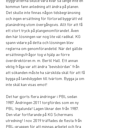
Byggrätterna skulle vara kvar så länge inte en 
kommun fann anledning att ändra på planen. 
Det skulle inte finnas någon tidsbegränsning 
och ingen ersättning för förlorad byggrätt vid 
planändring utom övergångsvis. Allt för att få 
ett stort tryck på plangenomförandet. Även 
den här lösningen var nog lite väl radikal. KG 
spann vidare på detta och lösningen blev 
reglerna om genomförandetid. När det gällde 
ersättningsfrågor tog vi hjälp av förre 
överdirektören m. m. Bertil Hall. Ett annan 
viktig fråga var att ändra ”bevisbördan” från 
att sökanden måste ha särskilda skäl för att få 
bygga på landsbygden till tvärtom. Bygga ja om 
inte skäl kan visas emot!
Det har gjorts flera ändringar i PBL sedan 
1987. Ändringen 2011 torgfördes som en ny 
PBL. Ingalunda! Lagen liknar den från 1987. 
Den vilar fortfarande på KG Schermans 
utredning! I nov. 2019 träffades de flesta från 
PBL-gruppen för att minnas arbetet och fira 