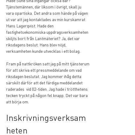
Hade Sune sina ingångar också där? 
Tjänstemännen, där liksom i övrigt, skall ju 
vara opartiska. Det andra som hände på vägen 
ut var att jag kontaktades av min kurskamrat 
Hans Lagerqvist. Hade den 
fastighetsekonomiska uppdragsverksamheten 
skiljts bort från Lantmäteriet? Ja, det var 
riksdagens beslut. Hans blev nöjd, 
verksamheten kunde utvecklas i ett bolag.
Fram på nattkröken satt jag på mitt tjänsterum 
för att skriva ett pressmeddelande om vad 
riksdagen beslutat. Jag kommer ihåg detta 
särskilt därför att det färdiga meddelandet 
raderades  vid 02-tiden. Jag hade i trötthetens 
tecken tryckt på någon fel knapp. Det var bara 
att börja om. 
Inskrivningsverksam
heten