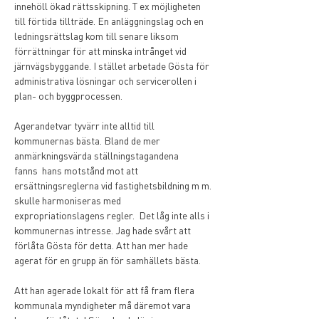
innehöll ökad rättsskipning. T ex möjligheten 
till förtida tillträde. En anläggningslag och en 
ledningsrättslag kom till senare liksom 
förrättningar för att minska intrånget vid 
järnvägsbyggande. I stället arbetade Gösta för 
administrativa lösningar och servicerollen i 
plan- och byggprocessen. 
Agerandetvar tyvärr inte alltid till 
kommunernas bästa. Bland de mer 
anmärkningsvärda ställningstagandena 
fanns  hans motstånd mot att 
ersättningsreglerna vid fastighetsbildning m m. 
skulle harmoniseras med 
expropriationslagens regler.  Det låg inte alls i 
kommunernas intresse. Jag hade svårt att 
förlåta Gösta för detta. Att han mer hade 
agerat för en grupp än för samhällets bästa. 
Att han agerade lokalt för att få fram flera 
kommunala myndigheter må däremot vara 