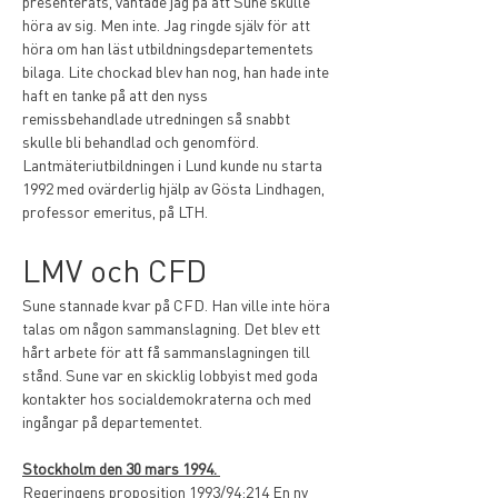
presenterats, väntade jag på att Sune skulle 
höra av sig. Men inte. Jag ringde själv för att 
höra om han läst utbildningsdepartementets 
bilaga. Lite chockad blev han nog, han hade inte 
haft en tanke på att den nyss 
remissbehandlade utredningen så snabbt 
skulle bli behandlad och genomförd. 
Lantmäteriutbildningen i Lund kunde nu starta 
1992 med ovärderlig hjälp av Gösta Lindhagen, 
professor emeritus, på LTH.
LMV och CFD
Sune stannade kvar på CFD. Han ville inte höra 
talas om någon sammanslagning. Det blev ett 
hårt arbete för att få sammanslagningen till 
stånd. Sune var en skicklig lobbyist med goda 
kontakter hos socialdemokraterna och med 
ingångar på departementet. 
Stockholm den 30 mars 1994. 
Regeringens proposition 1993/94:214 En ny 