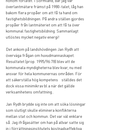
honom förlåtet. I Sörmland, där jag var 
överlantmätare främst på 1980-talet, låg han 
bakom flera propåer om att få ta hand om 
fastighetsbildningen. På andra ställen gjordes 
propåer från lantmäteriet om att få ta över 
kommunal fastighetsbildning. Sammanlagt 
utlöstes mycket negativ energi!
Det ankom på landshövdingen Jan Rydh att 
överväga frågan om huvudmannaskapet. 
Resultatet (prop. 1995/96:78) blev att de 
kommunala myndigheterna blev kvar, nu med 
ansvar för hela kommunernas områden. För 
att säkerställa hög kompetens    ställdes det 
dock vissa minimikrav bl a när det gällde 
verksamhetens omfattning..
Jan Rydh brydde sig inte om att söka lösningar 
som slutligt skulle eliminera konflikterna 
mellan stat och kommun. Det var väl enklare 
så. Jag ifrågasätter om han på allvar satte sig 
in i förrättningsinstitutets kostnadseffektiva 