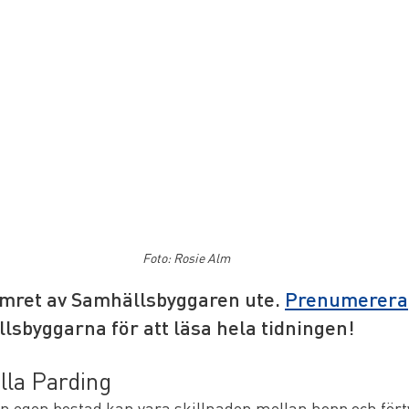
Foto: Rosie Alm
umret av Samhällsbyggaren ute. 
Prenumerera
llsbyggarna för att läsa hela tidningen!
illa Parding
l en egen bostad kan vara skillnaden mellan hopp och fört