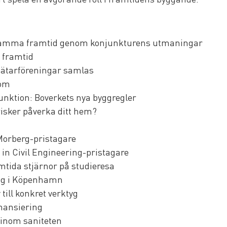
samma framtid genom konjunkturens utmaningar
l framtid
ätarföreningar samlas
 om
 funktion: Boverkets nya byggregler
isker påverka ditt hem?
Morberg-pristagare
 in Civil Engineering-pristagare
tida stjärnor på studieresa
ing i Köpenhamn
till konkret verktyg
nansiering
inom saniteten