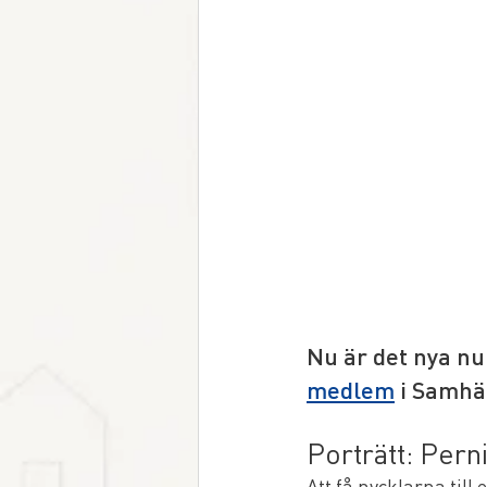
Nu är det nya n
medlem
 i Samhä
Porträtt: Pern
Att få nycklarna til