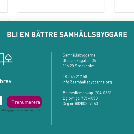
BLI EN BÄTTRE SAMHÄLLSBYGGARE
Samhällsbyggarna
Far 
Glasbruksgatan 36,
116 20 Stockholm
Att mäta det omätbara:
08-545 217 50
Skanskas nya index för social
brev
info@samhallsbyggarna.org
hållbarhet
Bg medlemsskap:
204-0335
Bg övrigt:
735-4053
Prenumerera
Org.nr 802003–7563
hällsbyggarna behandlar mina 