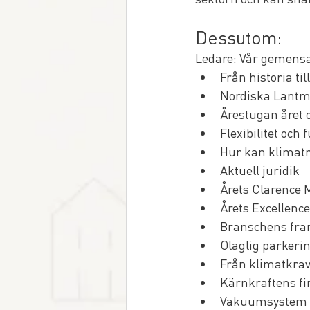
Dessutom: 
Ledare: Vår gemen
Från historia til
Nordiska Lantm
Årestugan året
Flexibilitet och
Hur kan klimatr
Aktuell juridik
Årets Clarence 
Årets Excellence
Branschens fram
Olaglig parker
Från klimatkrav 
Kärnkraftens fi
Vakuumsystem 