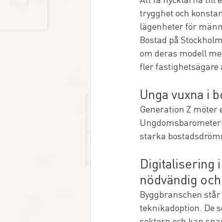
trygghet och konstan
lägenheter för männ
Bostad på Stockholms
om deras modell med 
fler fastighetsägare 
Unga vuxna i 
Generation Z möter e
Ungdomsbarometern 
starka bostadsdrömm
Digitalisering
nödvändig oc
Byggbranschen står i
teknikadoption. De se
sektorn och kan snar