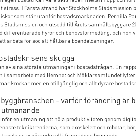
t stress. I Farsta strand har Stockholms Stadsmission b
iskor som står utanför bostadsmarknaden. Pernilla Par
 Stadsmission och utsedd till Årets samhällsbyggare 20
differentierade hyror och behovsförmedling, och hon vil
att arbeta för socialt hållbara boendelösningar.
bostadskrisens skugga
n av sina största utmaningar i bostadsfrågan. En rappo
i samarbete med Hemnet och Mäklarsamfundet lyfter 
ar krockar med en otillgänglig och allt dyrare bostad
 i byggbranschen - varför förändring är 
h utmanande
nför en utmaning att höja produktiviteten genom digita
naste tekniktrenderna, som exoskelett och robotar, börjar
t spela en avgörande roll i framtidens byggande.