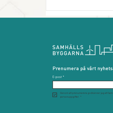
När tech blir
samhällsbyggnad
Prenumera på vårt nyhets
E-post
*
Genom att prenumerera godkänner jag att Sam
personuppgifter.
*