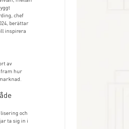
yggt 
ding, chef 
24, berättar 
l inspirera 
rt av 
fram hur 
smarknad.
både 
lisering och 
 ta sig in i 