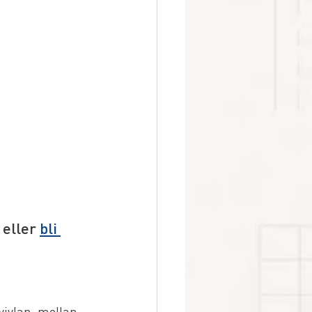
 eller 
bli 
vivlan, mellan 