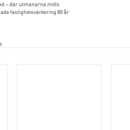
nd – där utmanarna möts
de fastighetsvärdering 80 år
n