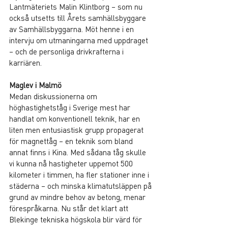
Lantmäteriets Malin Klintborg – som nu 
också utsetts till Årets samhällsbyggare 
av Samhällsbyggarna. Möt henne i en 
intervju om utmaningarna med uppdraget 
– och de personliga drivkrafterna i 
karriären.
Maglev i Malmö
Medan diskussionerna om 
höghastighetståg i Sverige mest har 
handlat om konventionell teknik, har en 
liten men entusiastisk grupp propagerat 
för magnettåg ­– en teknik som bland 
annat finns i Kina. Med sådana tåg skulle 
vi kunna nå hastigheter uppemot 500 
kilometer i timmen, ha fler stationer inne i 
städerna – och minska klimatutsläppen på 
grund av mindre behov av betong, menar 
förespråkarna. Nu står det klart att 
Blekinge tekniska högskola blir värd för 