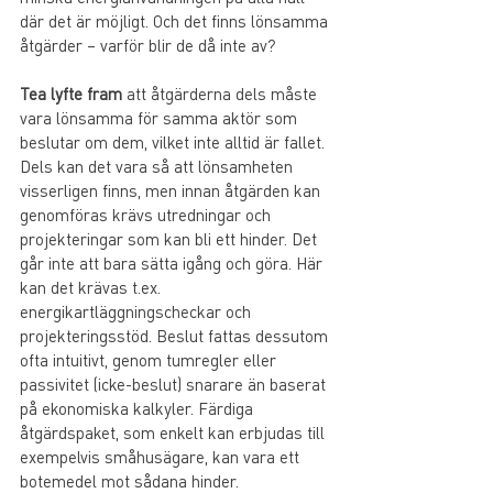
där det är möjligt. Och det finns lönsamma 
åtgärder – varför blir de då inte av?
Tea lyfte fram
 att åtgärderna dels måste 
vara lönsamma för samma aktör som 
beslutar om dem, vilket inte alltid är fallet. 
Dels kan det vara så att lönsamheten 
visserligen finns, men innan åtgärden kan 
genomföras krävs utredningar och 
projekteringar som kan bli ett hinder. Det 
går inte att bara sätta igång och göra. Här 
kan det krävas t.ex. 
energikartläggningscheckar och 
projekteringsstöd. Beslut fattas dessutom 
ofta intuitivt, genom tumregler eller 
passivitet (icke-beslut) snarare än baserat 
på ekonomiska kalkyler. Färdiga 
åtgärdspaket, som enkelt kan erbjudas till 
exempelvis småhusägare, kan vara ett 
botemedel mot sådana hinder.