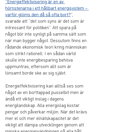
”Energieffektivisering är en av 
hörnstenarna i ett hållbart energisystem – 
varför glöms den då så ofta bort?
”, 
svarade att ”det som syns är det som är 
intressant för politiken”. Att spara på 
något blir inte synligt på samma sätt som 
när man bygger något. Dessutom finns en 
rådande ekonomisk teori kring människan 
som strikt rationell. I en sådan värld 
skulle inte energibesparing behöva 
uppmuntras, eftersom allt som är 
lönsamt borde ske av sig självt.
Energieffektivisering kan alltså ses som 
något av en borttappad pusselbit men är 
ändå ett viktigt inslag i dagens 
energilandskap. Alla energislag kostar 
pengar och påverkar miljön. När det krävs 
mer el och mer elnätskapacitet är det 
viktigt att dämpa utvecklingen genom att 
minska energianvändningen på alla håll 