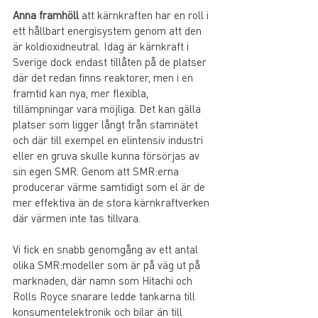
Anna framhöll
 att kärnkraften har en roll i 
ett hållbart energisystem genom att den 
är koldioxidneutral. Idag är kärnkraft i 
Sverige dock endast tillåten på de platser 
där det redan finns reaktorer, men i en 
framtid kan nya, mer flexibla, 
tillämpningar vara möjliga. Det kan gälla 
platser som ligger långt från stamnätet 
och där till exempel en elintensiv industri 
eller en gruva skulle kunna försörjas av 
sin egen SMR. Genom att SMR:erna 
producerar värme samtidigt som el är de 
mer effektiva än de stora kärnkraftverken 
där värmen inte tas tillvara. 
Vi fick en snabb genomgång av ett antal 
olika SMR:modeller som är på väg ut på 
marknaden, där namn som Hitachi och 
Rolls Royce snarare ledde tankarna till 
konsumentelektronik och bilar än till 