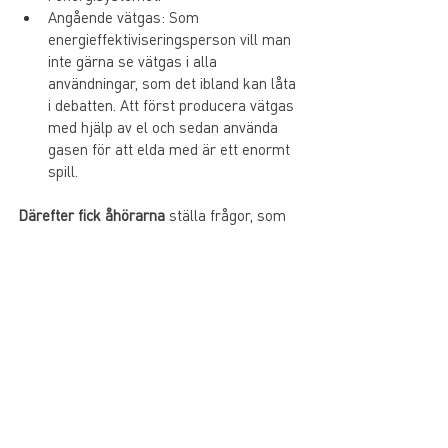
Angående vätgas: Som 
energieffektiviseringsperson vill man 
inte gärna se vätgas i alla 
användningar, som det ibland kan låta 
i debatten. Att först producera vätgas 
med hjälp av el och sedan använda 
gasen för att elda med är ett enormt 
spill.
Därefter fick åhörarna
 ställa frågor, som 
bland annat kom att kretsa kring den 
befintliga kärnkraftens framtid i Sverige, 
fjärrvärmens förutsättningar i moderna 
energitäta stadsdelar samt det ökande 
behovet av systemtänkande i dessa 
frågor. Vi behöver lyfta blicken i stället för 
att se det i smått och ställa enskilda 
kraftslag mot varandra. Det 
konstaterades också att mänskligt 
tänkande och mänskliga beteenden 