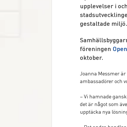
upplevelser i och 
stadsutveckling
gestaltade miljö
Samhällsbyggarn
föreningen 
Open
oktober.
Joanna Messmer är pr
ambassadörer och volo
– Vi hamnade ganska 
det är något som äve
upptäcka nya lösnin
– Det andra handlar o