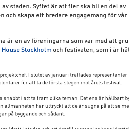
av staden. Syftet är att fler ska bli en del av 
en och skapa ett bredare engagemang för vår 
.
a är en av föreningarna som var med att gru
 House Stockholm
 och festivalen, som i år hå
ojektchef. I slutet av januari träffades representanter f
ntärer för att ta de första stegen mot årets festival.
snabbt i att ta fram olika teman. Det ena är hållbart b
n allmänheten har uttryckt att de är sugna på att se mer 
gar på byggande och sådant.
m idrott i staden och att det till exempel saknas idrotts