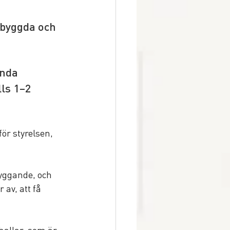
byggda och 
nda 
lls 1–2 
ör styrelsen, 
yggande, och 
av, att få 
hallar, som är 