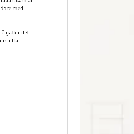
vidare med 
å gäller det 
som ofta 