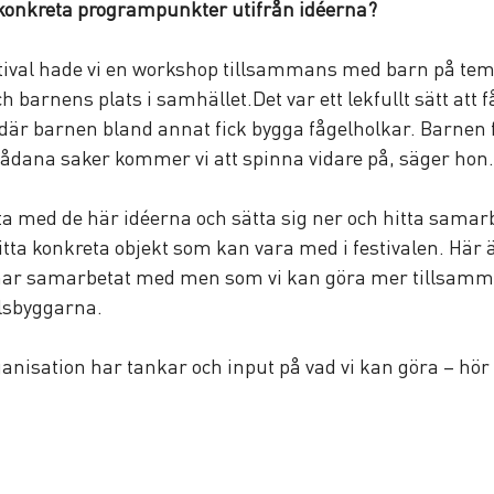
 konkreta programpunkter utifrån idéerna?
stival hade vi en workshop tillsammans med barn på tem
 barnens plats i samhället.Det var ett lekfullt sätt att 
är barnen bland annat fick bygga fågelholkar. Barnen f
ådana saker kommer vi att spinna vidare på, säger hon.
t ta med de här idéerna och sätta sig ner och hitta sama
hitta konkreta objekt som kan vara med i festivalen. Här
 har samarbetat med men som vi kan göra mer tillsamm
lsbyggarna.
anisation har tankar och input på vad vi kan göra – hör a