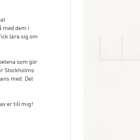
at 
få med dem i 
ick lära sig om 
rbetena som gör 
 är Stockholms 
ans med. Det 
v er till mig!