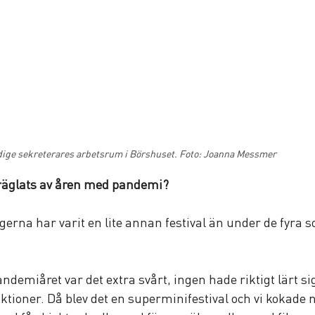
ige sekreterares arbetsrum i Börshuset. Foto: Joanna Messmer
präglats av åren med pandemi?
gerna har varit en lite annan festival än under de fyra s
ndemiåret var det extra svårt, ingen hade riktigt lärt sig
iktioner. Då blev det en superminifestival och vi kokade ne