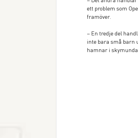
ett problem som Open
framöver.
– En tredje del hand
inte bara små barn ut
hamnar i skymundan