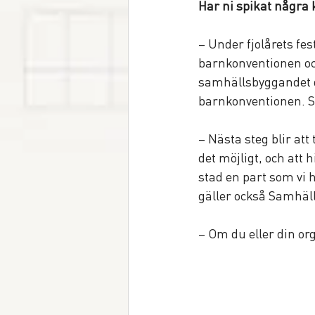
Har ni spikat några
– Under fjolårets fe
barnkonventionen och
samhällsbyggandet d
barnkonventionen. S
– Nästa steg blir at
det möjligt, och att 
stad en part som vi
gäller också Samhäl
– Om du eller din org