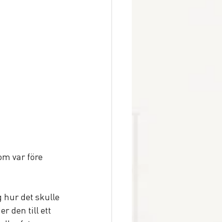
om var före 
 hur det skulle 
r den till ett 