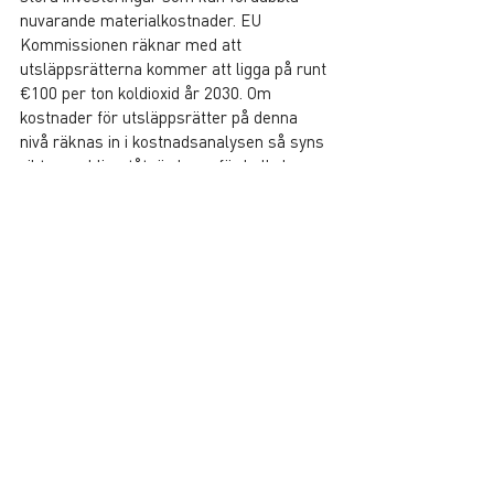
nuvarande materialkostnader. EU 
Kommissionen räknar med att 
utsläppsrätterna kommer att ligga på runt 
€100 per ton koldioxid år 2030. Om 
kostnader för utsläppsrätter på denna 
nivå räknas in i kostnadsanalysen så syns 
vikten av klimatåtgärderna för kalkylen. 
Med hjälp av klimatåtgärderna så minskar 
totalkostnaden för hela projektet med 
mellan 1-1,5 procent jämfört med den 
ursprungliga designen.
Sammanfattningsvis så visar resultaten 
från projektet Hestur att:
det är kostnadseffektivt att 
klimatoptimera, även om nya 
arbetssätt och anpassningar kan 
medföra temporära kostnader.
klimatsatsningar är effektiva och kan 