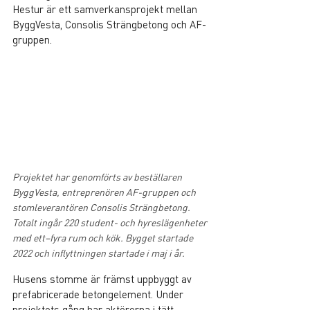
Hestur är ett samverkansprojekt mellan 
ByggVesta, Consolis Strängbetong och AF-
gruppen.
Projektet har genomförts av beställaren 
ByggVesta, entreprenören AF-gruppen och 
stomleverantören Consolis Strängbetong. 
Totalt ingår 220 student- och hyreslägenheter 
med ett–fyra rum och kök. Bygget startade 
2022 och inflyttningen startade i maj i år.
Husens stomme är främst uppbyggt av 
prefabricerade betongelement. Under 
projektets gång har aktörerna i tätt 