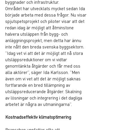
byggnader och infrastruktur.
Området har utvecklats mycket sedan Ida 
började arbeta med dessa frågor. Nu visar 
spjutspetsprojekt och piloter visar att det 
redan idag är möjligt att åtminstone 
halvera utsläppen från bygg- och 
anläggningsprojekt, men detta har ännu 
inte nått den breda svenska byggsektorn. 
”Idag vet vi att det är möjligt att nå stora 
utsläppsreduktioner om vi vidtar 
genomtänkta åtgärder och får med oss 
alla aktörer”, säger Ida Karlsson. ”Men 
även om vi vet att det är möjligt saknas 
fortfarande en bred tillämpning av 
utsläppsreducerande åtgärder. Skalning 
av lösningar och integrering i det dagliga 
arbetet är några av utmaningarna”.
Kostnadseffektiv klimatoptimering
Branschen uppfattar ofta att 