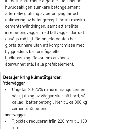
klimatförbättrande åtgärder. De innebar 
huvudsakligen slankare betongelement, 
alternativ gjutning av betongväggar och 
optimering av betongrecept för att minska 
cementanvändningen, samt att ersätta 
inre betongväggar med lättväggar där det 
ansågs möjligt. Betongelementen har 
gjorts tunnare utan att kompromissa med 
byggnadens bärförmåga eller 
ljudklassning. Dessutom används 
återvunnet stål i alla prefabelement.
Detaljer kring klimatåtgärder:
Ytterväggar
Ungefär 20-25% mindre mängd cement 
när gjutning av väggar sker på bord, så 
kallad ”batteribetong”. Ner till ca 300 kg 
cement/m3 betong.
Innerväggar
Tjocklek reducerat från 220 mm till 180 
mm