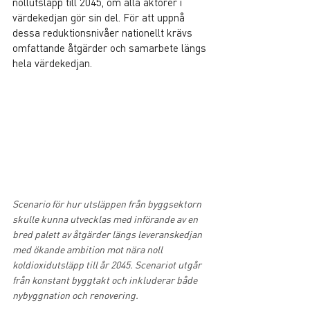
nollutsläpp till 2045, om alla aktörer i 
värdekedjan gör sin del. För att uppnå 
dessa reduktionsnivåer nationellt krävs 
omfattande åtgärder och samarbete längs 
hela värdekedjan.
Scenario för hur utsläppen från byggsektorn 
skulle kunna utvecklas med införande av en 
bred palett av åtgärder längs leveranskedjan 
med ökande ambition mot nära noll 
koldioxidutsläpp till år 2045. Scenariot utgår 
från konstant byggtakt och inkluderar både 
nybyggnation och renovering.