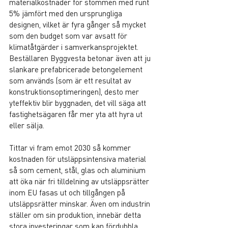
materialkostnader för stommen med runt 
5% jämfört med den ursprungliga 
designen, vilket är fyra gånger så mycket 
som den budget som var avsatt för 
klimatåtgärder i samverkansprojektet. 
Beställaren Byggvesta betonar även att ju 
slankare prefabricerade betongelement 
som används (som är ett resultat av 
konstruktionsoptimeringen), desto mer 
yteffektiv blir byggnaden, det vill säga att 
fastighetsägaren får mer yta att hyra ut 
eller sälja.
Tittar vi fram emot 2030 så kommer 
kostnaden för utsläppsintensiva material 
så som cement, stål, glas och aluminium 
att öka när fri tilldelning av utsläppsrätter 
inom EU fasas ut och tillgången på 
utsläppsrätter minskar. Även om industrin 
ställer om sin produktion, innebär detta 
stora investeringar som kan fördubbla 