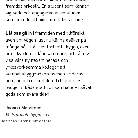
framtida yrkesliv. En student som känner 
sig sedd och engagerad är en student 
som är redo att bidra när tiden är inne.
Låt oss gå in
 i framtiden med tillförsikt, 
även om vägen just nu känns osäker på 
många håll. Låt oss fortsätta bygga, även 
om tillväxten är långsammare, och låt oss 
visa våra nyutexaminerade och 
yrkesverksamma kollegor att 
samhällsbyggnadsbranschen är deras 
hem, nu och i framtiden. Tillsammans 
bygger vi både stad och samhälle – i såväl 
goda som svåra tider.
Joanna Messmer
Vd Samhällsbyggarna
Tidningen Samhällsbyggaren
Visa alla
Liknande inlägg