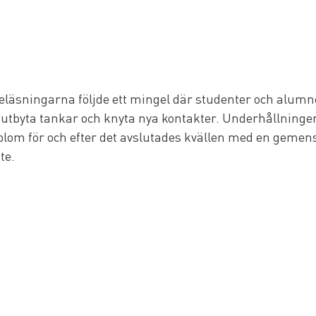
reläsningarna följde ett mingel där studenter och alumne
 utbyta tankar och knyta nya kontakter. Underhållningen
lom för och efter det avslutades kvällen med en geme
te.