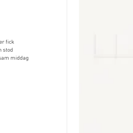
r fick 
 stod 
nsam middag 