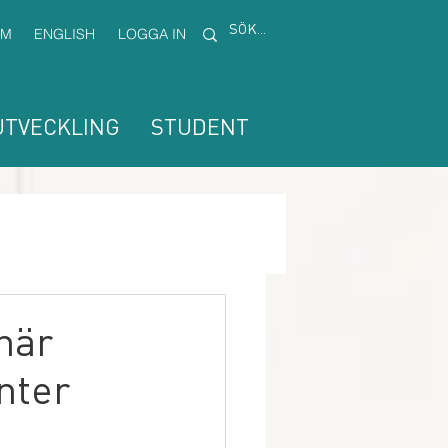
EM
ENGLISH
LOGGA IN
TVECKLING
STUDENT
 när
nter