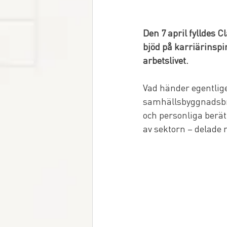
Den 7 april fylldes 
bjöd på karriärinspir
arbetslivet.
Vad händer egentlige
samhällsbyggnadsbra
och personliga berät
av sektorn – delade 