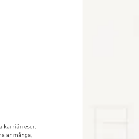
 
 karriärresor. 
na är många, 