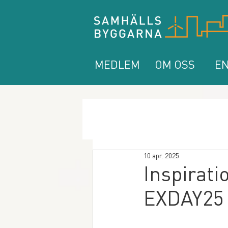
MEDLEM
OM OSS
EN
10 apr. 2025
Inspirati
EXDAY25 