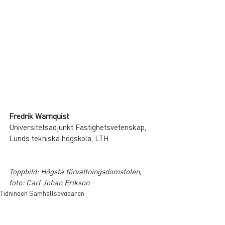
Fredrik Warnquist
Universitetsadjunkt Fastighetsvetenskap, 
Lunds tekniska högskola, LTH
Toppbild: Högsta förvaltningsdomstolen, 
foto: Carl Johan Erikson
Tidningen Samhällsbyggaren
Visa alla
Liknande inlägg