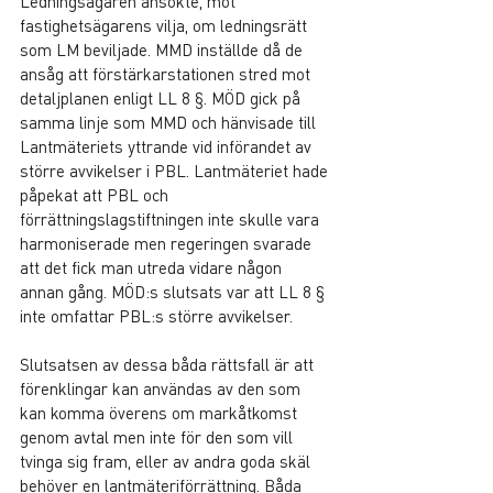
Ledningsägaren ansökte, mot 
fastighetsägarens vilja, om ledningsrätt 
som LM beviljade. MMD inställde då de 
ansåg att förstärkarstationen stred mot 
detaljplanen enligt LL 8 §. MÖD gick på 
samma linje som MMD och hänvisade till 
Lantmäteriets yttrande vid införandet av 
större avvikelser i PBL. Lantmäteriet hade 
påpekat att PBL och 
förrättningslagstiftningen inte skulle vara 
harmoniserade men regeringen svarade 
att det fick man utreda vidare någon 
annan gång. MÖD:s slutsats var att LL 8 § 
inte omfattar PBL:s större avvikelser.
Slutsatsen av dessa båda rättsfall är att 
förenklingar kan användas av den som 
kan komma överens om markåtkomst 
genom avtal men inte för den som vill 
tvinga sig fram, eller av andra goda skäl 
behöver en lantmäteriförrättning. Båda 