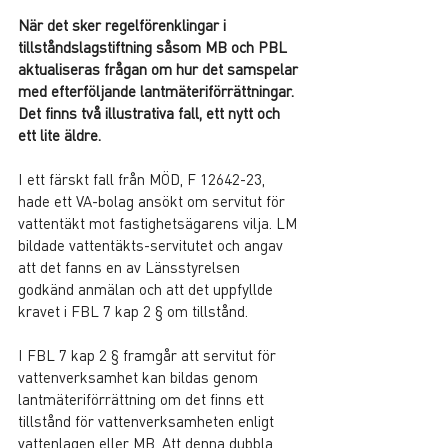
När det sker regelförenklingar i 
tillståndslagstiftning såsom MB och PBL 
aktualiseras frågan om hur det samspelar 
med efterföljande lantmäteriförrättningar. 
Det finns två illustrativa fall, ett nytt och 
ett lite äldre.  
I ett färskt fall från MÖD, F 12642-23, 
hade ett VA-bolag ansökt om servitut för 
vattentäkt mot fastighetsägarens vilja. LM 
bildade vattentäkts-servitutet och angav 
att det fanns en av Länsstyrelsen 
godkänd anmälan och att det uppfyllde 
kravet i FBL 7 kap 2 § om tillstånd.
I FBL 7 kap 2 § framgår att servitut för 
vattenverksamhet kan bildas genom 
lantmäteriförrättning om det finns ett 
tillstånd för vattenverksamheten enligt 
vattenlagen eller MB. Att denna dubbla 