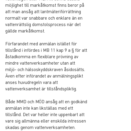
möjlighet till markåtkomst finns beror på 
att man ansåg att lantmäteriförrättning 
normalt var snabbare och enklare än en 
vattenrättslig domstolsprocess när det 
gällde markåtkomst.
Förfarandet med anmälan istället för 
tillstånd i infördes i MB 11 kap 9 a § för att 
åstadkomma en flexiblare prövning av 
mindre vattenverksamheter utan att 
miljö- och hälsoskyddskraven åsidosätts. 
Även efter införandet av anmälningsplikt 
anses huvudregeln vara att 
vattenverksamhet är tillståndspliktig.
Både MMD och MÖD ansåg att en godkänd 
anmälan inte kan likställas med ett 
tillstånd. Det var heller inte uppenbart att 
vare sig allmänna eller enskilda intressen 
skadas genom vattenverksamheten. 