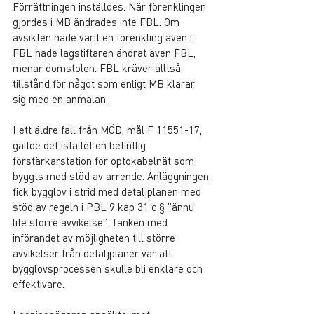
Förrättningen inställdes. När förenklingen 
gjordes i MB ändrades inte FBL. Om 
avsikten hade varit en förenkling även i 
FBL hade lagstiftaren ändrat även FBL, 
menar domstolen. FBL kräver alltså 
tillstånd för något som enligt MB klarar 
sig med en anmälan.
I ett äldre fall från MÖD, mål F 11551-17, 
gällde det istället en befintlig 
förstärkarstation för optokabelnät som 
byggts med stöd av arrende. Anläggningen 
fick bygglov i strid med detaljplanen med 
stöd av regeln i PBL 9 kap 31 c § ”ännu 
lite större avvikelse”. Tanken med 
införandet av möjligheten till större 
avvikelser från detaljplaner var att 
bygglovsprocessen skulle bli enklare och 
effektivare.