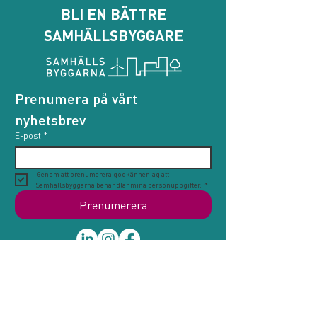
BLI EN BÄTTRE
SAMHÄLLSBYGGARE
Prenumera på vårt 
nyhetsbrev
E-post
*
Genom att prenumerera godkänner jag att 
Samhällsbyggarna behandlar mina personuppgifter.
*
Prenumerera
Samhällsbyggarna
Bli medlem
Glasbruksgatan 36,
116 20 Stockholm
Engagera dig
Hitta värderare
08-545 217 50