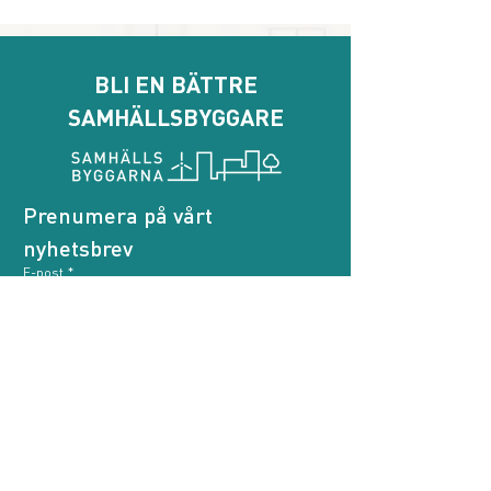
BLI EN BÄTTRE
SAMHÄLLSBYGGARE
Prenumera på vårt 
nyhetsbrev
E-post
*
Genom att prenumerera godkänner jag att 
Samhällsbyggarna behandlar mina personuppgifter.
*
Prenumerera
Samhällsbyggarna
Bli medlem