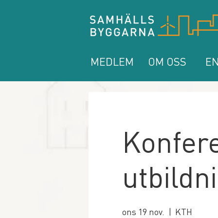
MEDLEM
OM OSS
EN
Konfere
utbildn
ons 19 nov.
  |  
KTH