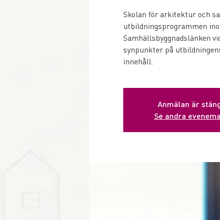
Skolan för arkitektur och 
utbildningsprogrammen ino
Samhällsbyggnadslänken vid
synpunkter på utbildningens
innehåll.
Anmälan är stän
Se andra evenem