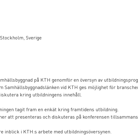
 Stockholm, Sverige
samhällsbyggnad på KTH genomför en översyn av utbildningspro
 Samhällsbyggnadslänken vid KTH ges möjlighet för branschen
iskutera kring utbildningens innehåll.
ningen tagit fram en enkät kring framtidens utbildning.
er att presenteras och diskuteras på konferensen tillsammans
re inblick i KTH:s arbete med utbildningsöversynen.