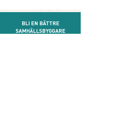
BLI EN BÄTTRE
SAMHÄLLSBYGGARE
Prenumera på vårt 
nyhetsbrev
E-post
*
Genom att prenumerera godkänner jag att 
Samhällsbyggarna behandlar mina personuppgifter.
*
Prenumerera