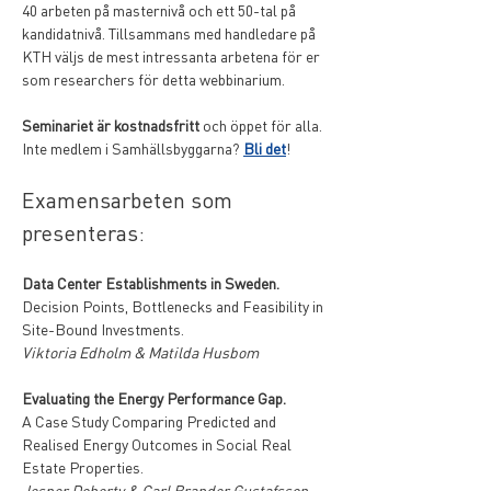
40 arbeten på masternivå och ett 50-tal på 
kandidatnivå. Tillsammans med handledare på 
KTH väljs de mest intressanta arbetena för er 
som researchers för detta webbinarium.
Seminariet är kostnadsfritt
 och öppet för alla. 
Inte medlem i Samhällsbyggarna? 
Bli det
!
Examensarbeten som 
presenteras:
Data Center Establishments in Sweden.
Decision Points, Bottlenecks and Feasibility in 
Site-Bound Investments.
Viktoria Edholm & Matilda Husbom
Evaluating the Energy Performance Gap.
A Case Study Comparing Predicted and 
Realised Energy Outcomes in Social Real 
Estate Properties.
Jesper Doherty & Carl Brander Gustafsson