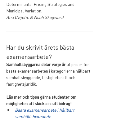
Determinants, Pricing Strategies and 
Municipal Variation.
Ana Cvijetic & Noah Skogward
Har du skrivit årets bästa 
examensarbete?
Samhällsbyggarna delar varje år
 ut priser för 
bästa examensarbeten i kategorierna hållbart 
samhällsbyggande, fastighetsrätt och 
fastighetsjuridik.
Läs mer och tipsa gärna studenter om 
möjligheten att skicka in sitt bidrag!
Bästa examensarbete i hållbart 
samhällsbyggande
Bästa examensarbete i 
fastighetsekonomi
Bästa examensarbete i fastighetsrätt