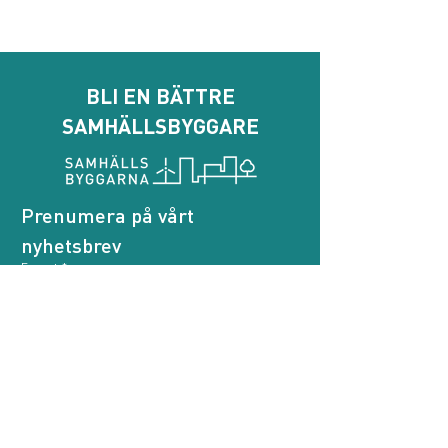
BLI EN BÄTTRE
SAMHÄLLSBYGGARE
Prenumera på vårt 
nyhetsbrev
E-post
*
Genom att prenumerera godkänner jag att 
Samhällsbyggarna behandlar mina personuppgifter.
*
Prenumerera