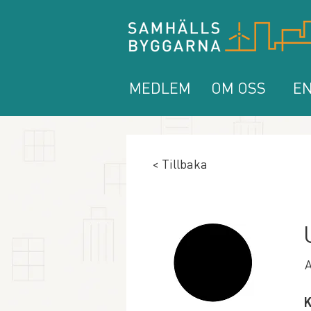
MEDLEM
OM OSS
EN
< Tillbaka
A
K