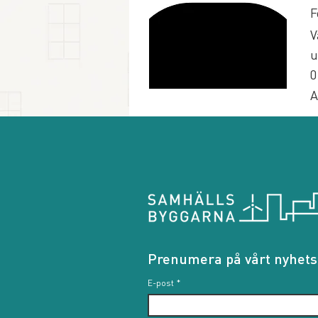
F
V
u
0
A
Prenumera på vårt nyhets
E-post
*