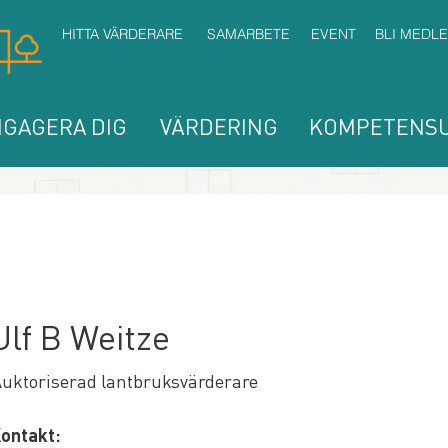
HITTA VÄRDERARE
SAMARBETE
EVENT
BLI MEDL
GAGERA DIG
VÄRDERING
KOMPETENSU
Ulf B Weitze
uktoriserad lantbruksvärderare
ontakt: