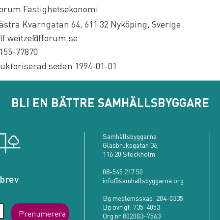
orum Fastighetsekonomi
ästra Kvarngatan 64, 611 32 Nyköping, Sverige
lf.weitze@fforum.se
155-77870
uktoriserad sedan 1994-01-01
BLI EN BÄTTRE SAMHÄLLSBYGGARE
Samhällsbyggarna
Glasbruksgatan 36,
116 20 Stockholm
08-545 217 50
brev
info@samhallsbyggarna.org
Bg medlemsskap:
204-0335
Bg övrigt:
735-4053
Prenumerera
Org.nr 802003–7563