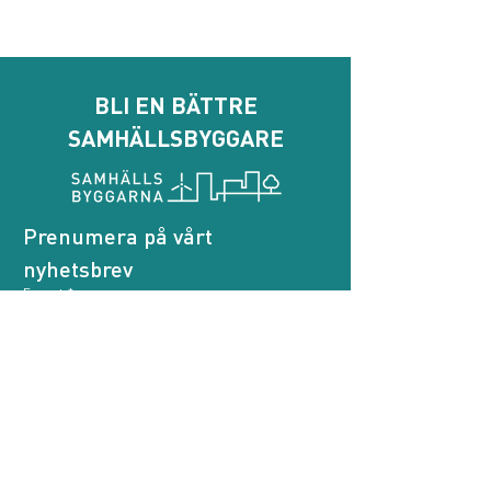
BLI EN BÄTTRE
SAMHÄLLSBYGGARE
Prenumera på vårt 
nyhetsbrev
E-post
*
Genom att prenumerera godkänner jag att 
Samhällsbyggarna behandlar mina personuppgifter.
*
Prenumerera