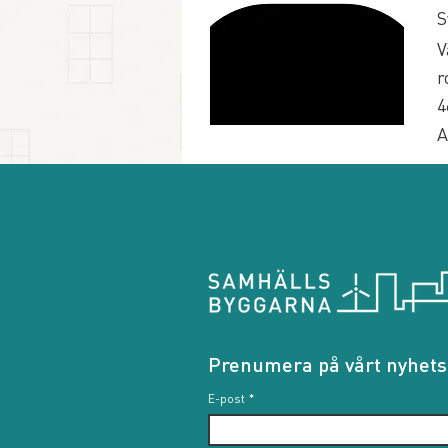
S
V
r
4
A
Prenumera på vårt nyhets
E-post
*