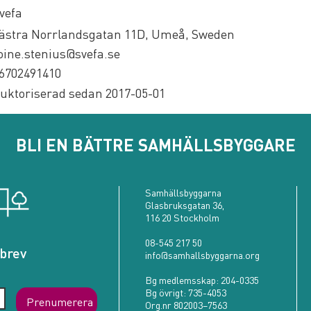
vefa
ästra Norrlandsgatan 11D, Umeå, Sweden
oine.stenius@svefa.se
6702491410
uktoriserad sedan 2017-05-01
BLI EN BÄTTRE SAMHÄLLSBYGGARE
Samhällsbyggarna
Glasbruksgatan 36,
116 20 Stockholm
08-545 217 50
brev
info@samhallsbyggarna.org
Bg medlemsskap:
204-0335
Bg övrigt:
735-4053
Prenumerera
Org.nr 802003–7563