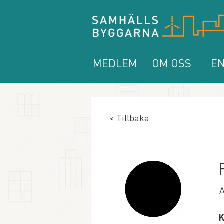
MEDLEM
OM OSS
EN
< Tillbaka
A
K