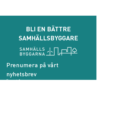
BLI EN BÄTTRE
SAMHÄLLSBYGGARE
Prenumera på vårt 
nyhetsbrev
E-post
*
Genom att prenumerera godkänner jag att 
Samhällsbyggarna behandlar mina personuppgifter.
*
Prenumerera