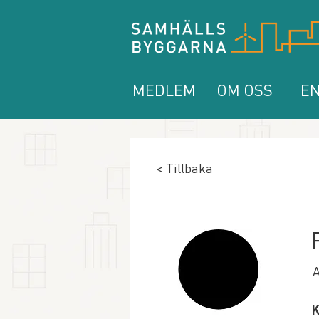
MEDLEM
OM OSS
EN
< Tillbaka
A
K