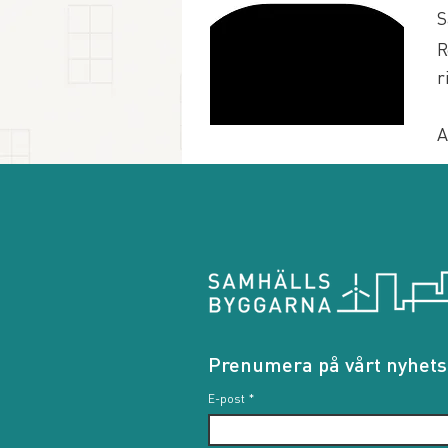
S
R
r
A
Prenumera på vårt nyhets
E-post
*