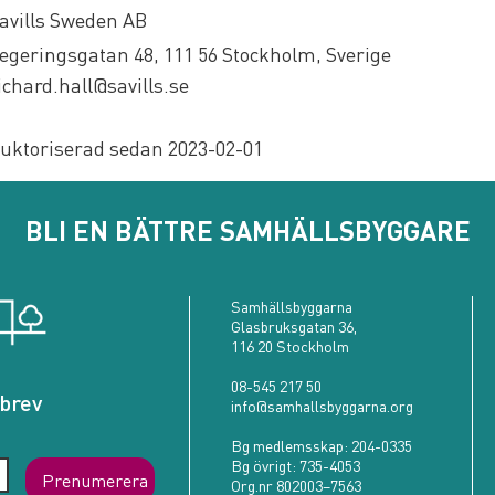
avills Sweden AB
egeringsgatan 48, 111 56 Stockholm, Sverige
ichard.hall@savills.se
uktoriserad sedan 2023-02-01
BLI EN BÄTTRE SAMHÄLLSBYGGARE
Samhällsbyggarna
Glasbruksgatan 36,
116 20 Stockholm
08-545 217 50
brev
info@samhallsbyggarna.org
Bg medlemsskap:
204-0335
Bg övrigt:
735-4053
Prenumerera
Org.nr 802003–7563