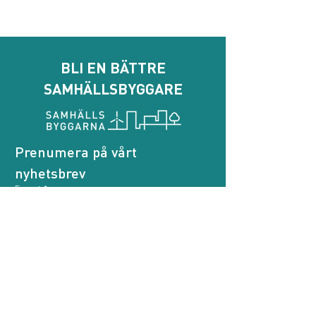
BLI EN BÄTTRE
SAMHÄLLSBYGGARE
Prenumera på vårt 
nyhetsbrev
E-post
*
Genom att prenumerera godkänner jag att 
Samhällsbyggarna behandlar mina personuppgifter.
*
Prenumerera