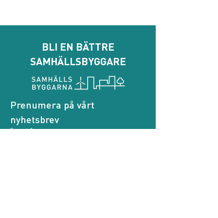
BLI EN BÄTTRE
SAMHÄLLSBYGGARE
Prenumera på vårt 
nyhetsbrev
E-post
*
Genom att prenumerera godkänner jag att 
Samhällsbyggarna behandlar mina personuppgifter.
*
Prenumerera