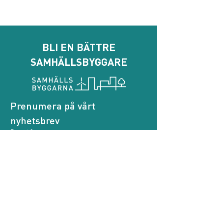
BLI EN BÄTTRE
SAMHÄLLSBYGGARE
Prenumera på vårt 
nyhetsbrev
E-post
*
Genom att prenumerera godkänner jag att 
Samhällsbyggarna behandlar mina personuppgifter.
*
Prenumerera