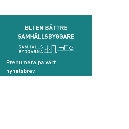
BLI EN BÄTTRE
SAMHÄLLSBYGGARE
Prenumera på vårt 
nyhetsbrev
E-post
*
Genom att prenumerera godkänner jag att 
Samhällsbyggarna behandlar mina personuppgifter.
*
Prenumerera