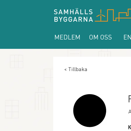
MEDLEM
OM OSS
EN
< Tillbaka
A
K