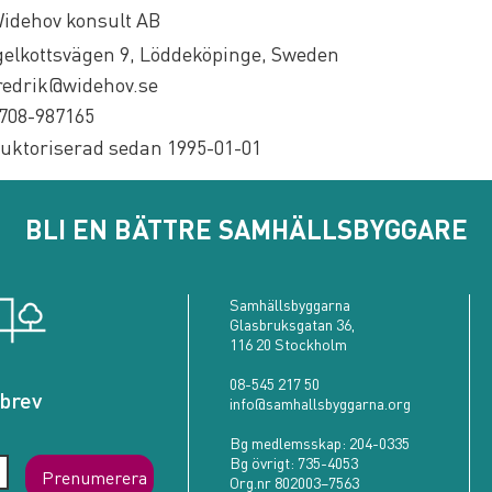
idehov konsult AB
gelkottsvägen 9, Löddeköpinge, Sweden
redrik@widehov.se
708-987165
uktoriserad sedan 1995-01-01
BLI EN BÄTTRE SAMHÄLLSBYGGARE
Samhällsbyggarna
Glasbruksgatan 36,
116 20 Stockholm
08-545 217 50
brev
info@samhallsbyggarna.org
Bg medlemsskap:
204-0335
Bg övrigt:
735-4053
Prenumerera
Org.nr 802003–7563