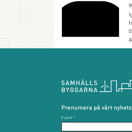
W
I
f
0
A
Prenumera på vårt nyhets
E-post
*