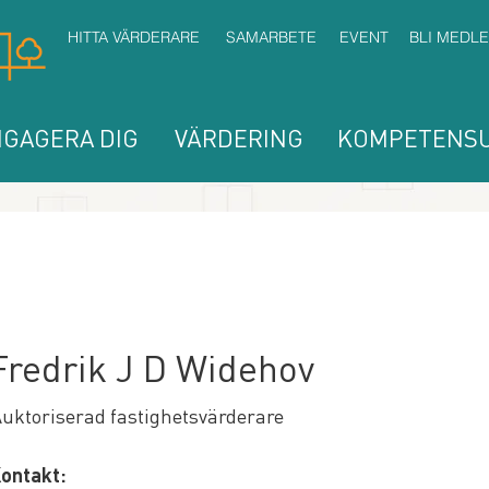
HITTA VÄRDERARE
SAMARBETE
EVENT
BLI MEDL
GAGERA DIG
VÄRDERING
KOMPETENSU
Fredrik J D Widehov
uktoriserad fastighetsvärderare
ontakt: