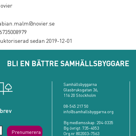
ovier
abian.malm@novier.se
6735008979
uktoriserad sedan 2019-12-01
BLI EN BÄTTRE SAMHÄLLSBYGGARE
Samhällsbyggarna
Glasbruksgatan 36,
116 20 Stockholm
08-545 217 50
brev
info@samhallsbyggarna.org
Bg medlemsskap:
204-0335
Bg övrigt:
735-4053
Prenumerera
Org.nr 802003–7563