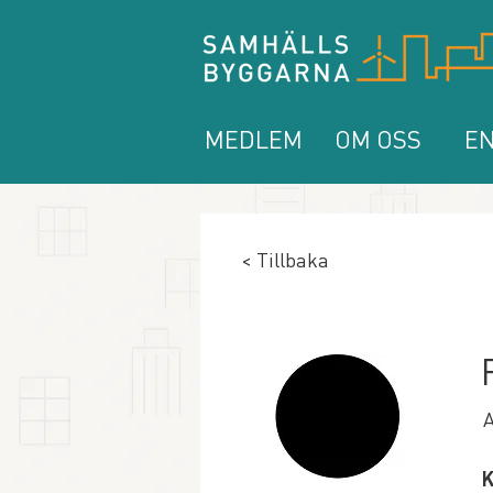
MEDLEM
OM OSS
EN
< Tillbaka
A
K