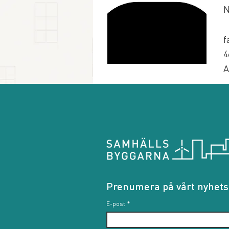
N
f
4
A
Prenumera på vårt nyhets
E-post
*