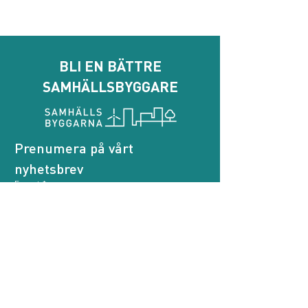
BLI EN BÄTTRE
SAMHÄLLSBYGGARE
Prenumera på vårt 
nyhetsbrev
E-post
*
Genom att prenumerera godkänner jag att 
Samhällsbyggarna behandlar mina personuppgifter.
*
Prenumerera