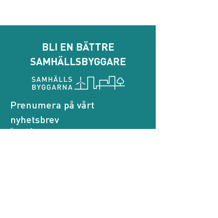
BLI EN BÄTTRE
SAMHÄLLSBYGGARE
Prenumera på vårt 
nyhetsbrev
E-post
*
Genom att prenumerera godkänner jag att 
Samhällsbyggarna behandlar mina personuppgifter.
*
Prenumerera