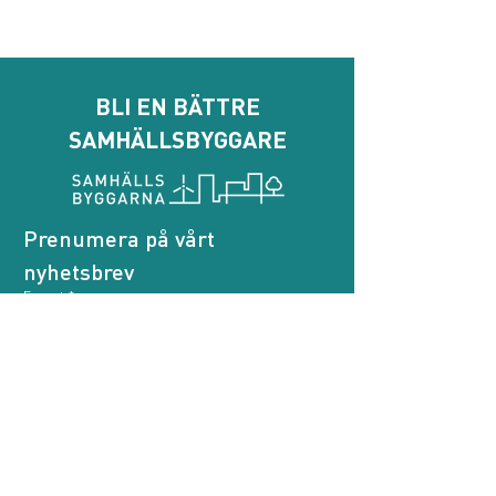
BLI EN BÄTTRE
SAMHÄLLSBYGGARE
Prenumera på vårt 
nyhetsbrev
E-post
*
Genom att prenumerera godkänner jag att 
Samhällsbyggarna behandlar mina personuppgifter.
*
Prenumerera