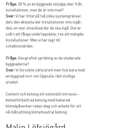
Fråga:
 20 % av en byggnads utsläpp sker från 
installationer, men de är inte med?
Svar:
 Vi har tittat på två olika systemgränser, 
dels den aktuella där installationer inte ingår, 
dels en mer utvecklad där de ska ingå. Det är 
svårt att fånga underlagsdata, t ex att mängda 
installationer. Men vi har lagt till 
schablonvärden.
Fråga:
 Geografisk spridning av de studerade 
byggnaderna? 
Svar:
 Vi försökte sikta brett men fick bara med 
en byggnad norr om Uppsala i det slutliga 
urvalet.
Cement och betong ett nationellt intresse – 
klimatförbättrad betong med halverad 
klimatpåverkan redan idag och arbete för att 
nå målsättning klimatneutral betong
Malin Löfsjögård, 