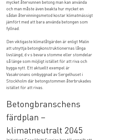
mycket återvunnen betong man kan använda 
och man måste även beakta hur mycket en 
sådan återvinningsmetod kostar klimatmässigt 
jämfört med att bara använda betongen som 
fyllnad.
Den viktigaste klimatåtgärden är enligt Malin 
att utnyttja betongkonstruktionernas långa 
livslängd, d v s bevara stomme eller stomdelar 
så länge som möjligt istället för att riva och 
bygga nytt. Ett aktuellt exempel är 
Vasakronans ombyggnad av Sergelhuset i 
Stockholm där betongstommen återbrukades 
istället för att rivas.
Betongbranschens 
färdplan – 
klimatneutralt 2045
Initiativet Fossilfritt Sverige har till uppgift att 