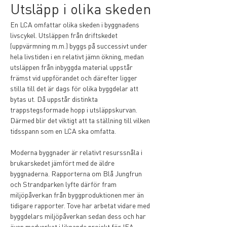
Utsläpp i olika skeden
En LCA omfattar olika skeden i byggnadens 
livscykel. Utsläppen från driftskedet 
(uppvärmning m.m.) byggs på successivt under 
hela livstiden i en relativt jämn ökning, medan 
utsläppen från inbyggda material uppstår 
främst vid uppförandet och därefter ligger 
stilla till det är dags för olika byggdelar att 
bytas ut. Då uppstår distinkta 
trappstegsformade hopp i utsläppskurvan. 
Därmed blir det viktigt att ta ställning till vilken 
tidsspann som en LCA ska omfatta.
Moderna byggnader är relativt resurssnåla i 
brukarskedet jämfört med de äldre 
byggnaderna. Rapporterna om Blå Jungfrun 
och Strandparken lyfte därför fram 
miljöpåverkan från byggproduktionen mer än 
tidigare rapporter. Tove har arbetat vidare med 
byggdelars miljöpåverkan sedan dess och har 
även medverkat i liknande projekt för IEA 