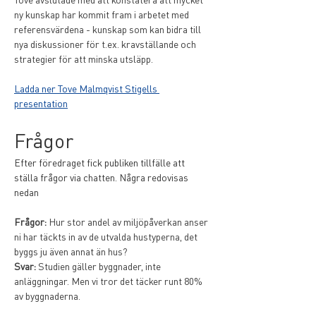
ny kunskap har kommit fram i arbetet med 
referensvärdena - kunskap som kan bidra till 
nya diskussioner för t.ex. kravställande och 
strategier för att minska utsläpp. 
Ladda ner Tove Malmqvist Stigells 
presentation
Frågor
Efter föredraget fick publiken tillfälle att 
ställa frågor via chatten. Några redovisas 
nedan
Frågor:
 Hur stor andel av miljöpåverkan anser 
ni har täckts in av de utvalda hustyperna, det 
byggs ju även annat än hus?
Svar:
 Studien gäller byggnader, inte 
anläggningar. Men vi tror det täcker runt 80% 
av byggnaderna.