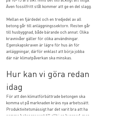
Även fossilfritt stål kommer att ge en del slagg.
Mellan en fjärdedel och en tredjedel av all 
betong går till anläggningssektorn. Resten går 
till husbyggnad, både bärande och annat. Olika 
kravnivåer gäller för olika användningar. 
Egenskapskraven är lägre för hus än för 
anläggningar, därför enklast att börja jobba 
där när klimatpåverkan ska minskas.
Hur kan vi göra redan 
idag
För att den klimatförbättrade betongen ska 
komma ut på marknaden krävs nya arbetssätt. 
Produktivitetsmässigt har det varit bra att ha 
samma betongrecept till allt i en byggnad, men 
vill man jobba klimatsmart gäller det att ha 
rätt betong på rätt plats.
Optimera betongrecepten utifrån 