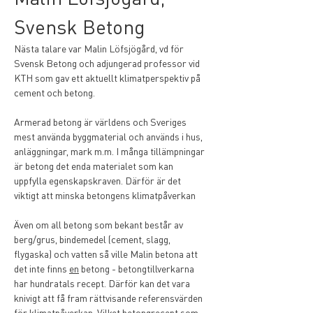
Svensk Betong
Nästa talare var Malin Löfsjögård, vd för 
Svensk Betong och adjungerad professor vid 
KTH som gav ett aktuellt klimatperspektiv på 
cement och betong.
Armerad betong är världens och Sveriges 
mest använda byggmaterial och används i hus, 
anläggningar, mark m.m. I många tillämpningar 
är betong det enda materialet som kan 
uppfylla egenskapskraven. Därför är det 
viktigt att minska betongens klimatpåverkan
Även om all betong som bekant består av 
berg/grus, bindemedel (cement, slagg, 
flygaska) och vatten så ville Malin betona att 
det inte finns 
en
 betong - betongtillverkarna 
har hundratals recept. Därför kan det vara 
knivigt att få fram rättvisande referensvärden 
för klimatpåverkan. Vilket betongrecept som 