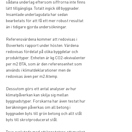
sådana underlag eftersom siffrorna inte finns 
lätt tillgängliga. Totalt ingick 68 byggnader. 
Insamlade underlagsdata har sedan 
bearbetats för att få ett mer robust resultat 
än i tidigare gjorda undersökningar. 
Referensvärdena kommer att redovisas i 
Boverkets rapport under hösten. Värdena 
redovisas fördelat på olika byggdelar och 
produkttyper. Enheten är kg CO2-ekvivalenter 
per m2 BTA, som är den referensenhet som 
används i klimatdeklarationer men de 
redovisas även per m2 Atemp.
Dessutom görs ett antal analyser av hur 
klimatpåverkan kan skilja sig mellan 
byggnadstyper. Forskarna har även testat hur 
beräkningen påverkas om all betong i 
byggnaden byts till grön betong och allt stål 
byts till skrotproducerat stål.
Tove avslutade med att konstatera att mycket 