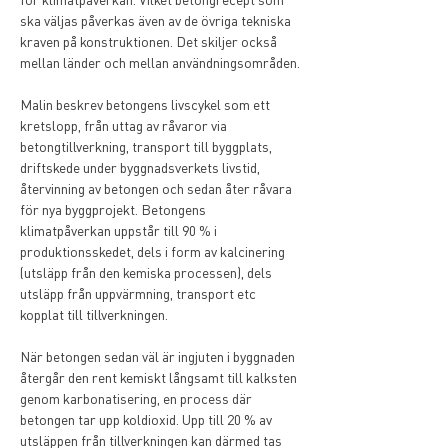
ska väljas påverkas även av de övriga tekniska 
kraven på konstruktionen. Det skiljer också 
mellan länder och mellan användningsområden.
Malin beskrev betongens livscykel som ett 
kretslopp, från uttag av råvaror via 
betongtillverkning, transport till byggplats, 
driftskede under byggnadsverkets livstid, 
återvinning av betongen och sedan åter råvara 
för nya byggprojekt. Betongens 
klimatpåverkan uppstår till 90 % i 
produktionsskedet, dels i form av kalcinering 
(utsläpp från den kemiska processen), dels 
utsläpp från uppvärmning, transport etc 
kopplat till tillverkningen.
När betongen sedan väl är ingjuten i byggnaden 
återgår den rent kemiskt långsamt till kalksten 
genom karbonatisering, en process där 
betongen tar upp koldioxid. Upp till 20 % av 
utsläppen från tillverkningen kan därmed tas 