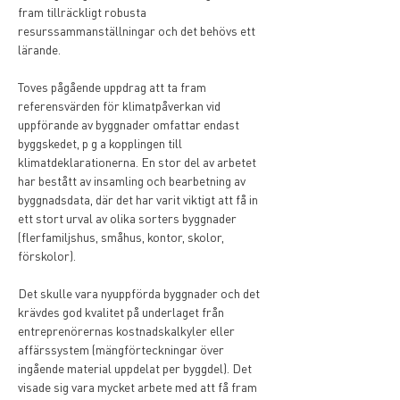
fram tillräckligt robusta 
resurssammanställningar och det behövs ett 
lärande. 
Toves pågående uppdrag att ta fram 
referensvärden för klimatpåverkan vid 
uppförande av byggnader omfattar endast 
byggskedet, p g a kopplingen till 
klimatdeklarationerna. En stor del av arbetet 
har bestått av insamling och bearbetning av 
byggnadsdata, där det har varit viktigt att få in 
ett stort urval av olika sorters byggnader 
(flerfamiljshus, småhus, kontor, skolor, 
förskolor).
Det skulle vara nyuppförda byggnader och det 
krävdes god kvalitet på underlaget från 
entreprenörernas kostnadskalkyler eller 
affärssystem (mängförteckningar över 
ingående material uppdelat per byggdel). Det 
visade sig vara mycket arbete med att få fram 