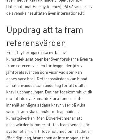
(International Energy Agency). På så vis sprids 
de svenska resultaten även internationellt.
Uppdrag att ta fram 
referensvärden
För att ytterligare öka nyttan av 
klimatdeklarationer behöver forskarna även ta 
fram referensvärden för byggnader (d.v.s. 
jämförelsevärden som visar vad som kan 
anses vara bra). Referensvärdena kan bland 
annat användas som underlag för att ställa 
krav i upphandlingar. Det har förekommit kritik 
mot att de nya klimatdeklarationerna inte 
innehåller några sådana kravnivåer på vilka 
värden som ska uppnås för byggnadens 
klimatpåverkan. Men Boverket menar att 
gränsvärden kommer att tas fram senare när 
systemet är i drift. Tove höll med om att det är 
för tidigt idag, branschen är inte mogen att ta 