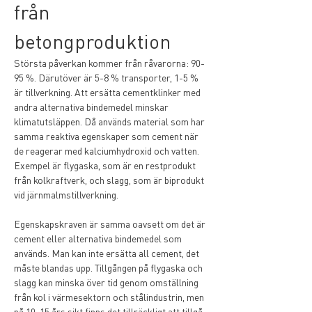
från 
betongproduktion
Största påverkan kommer från råvarorna: 90-
95 %. Därutöver är 5-8 % transporter, 1-5 % 
är tillverkning. Att ersätta cementklinker med 
andra alternativa bindemedel minskar 
klimatutsläppen. Då används material som har 
samma reaktiva egenskaper som cement när 
de reagerar med kalciumhydroxid och vatten. 
Exempel är flygaska, som är en restprodukt 
från kolkraftverk, och slagg, som är biprodukt 
vid järnmalmstillverkning.
Egenskapskraven är samma oavsett om det är 
cement eller alternativa bindemedel som 
används. Man kan inte ersätta all cement, det 
måste blandas upp. Tillgången på flygaska och 
slagg kan minska över tid genom omställning 
från kol i värmesektorn och stålindustrin, men 
på 10-15 års sikt finns det tillräckligt att tillgå. 