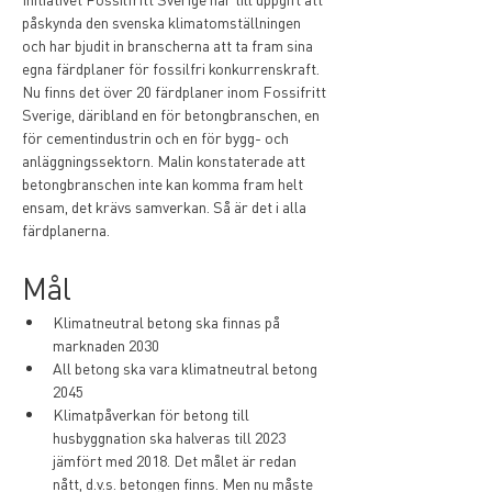
påskynda den svenska klimatomställningen 
och har bjudit in branscherna att ta fram sina 
egna färdplaner för fossilfri konkurrenskraft. 
Nu finns det över 20 färdplaner inom Fossifritt 
Sverige, däribland en för betongbranschen, en 
för cementindustrin och en för bygg- och 
anläggningssektorn. Malin konstaterade att 
betongbranschen inte kan komma fram helt 
ensam, det krävs samverkan. Så är det i alla 
färdplanerna.
Mål
Klimatneutral betong ska finnas på 
marknaden 2030 
All betong ska vara klimatneutral betong 
2045
Klimatpåverkan för betong till 
husbyggnation ska halveras till 2023 
jämfört med 2018. Det målet är redan 
nått, d.v.s. betongen finns. Men nu måste 