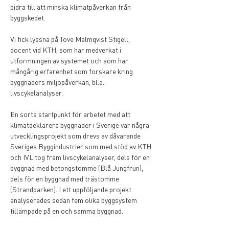
bidra till att minska klimatpåverkan från 
byggskedet.
Vi fick lyssna på Tove Malmqvist Stigell, 
docent vid KTH, som har medverkat i 
utformningen av systemet och som har 
mångårig erfarenhet som forskare kring 
byggnaders miljöpåverkan, bl.a. 
livscykelanalyser. 
En sorts startpunkt för arbetet med att 
klimatdeklarera byggnader i Sverige var några 
utvecklingsprojekt som drevs av dåvarande 
Sveriges Byggindustrier som med stöd av KTH 
och IVL tog fram livscykelanalyser, dels för en 
byggnad med betongstomme (Blå Jungfrun), 
dels för en byggnad med trästomme 
(Strandparken). I ett uppföljande projekt 
analyserades sedan fem olika byggsystem 
tillämpade på en och samma byggnad. 