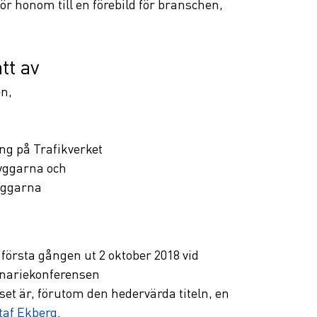
 gör honom till en förebild för branschen, 
tt av
n,
ng på Trafikverket
yggarna och
yggarna
 första gången ut 2 oktober 2018 vid 
ariekonferensen 
t är, förutom den hedervärda titeln, en 
taf Ekberg
.