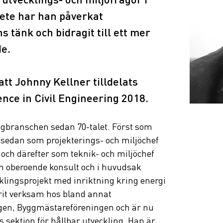
bete har han påverkat 
tänk och bidragit till ett mer 
e.
att Johnny Kellner tilldelats 
nce in Civil Engineering 2018.
ggbranschen sedan 70-talet. Först som 
sedan som projekterings- och miljöchef 
och därefter som teknik- och miljöchef 
an oberoende konsult och i huvudsak 
klingsprojekt med inriktning kring energi 
rit verksam hos bland annat 
gen, Byggmästareföreningen och är nu 
ektion för hållbar utveckling. Han är 