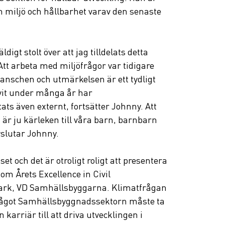
om miljö och hållbarhet varav den senaste 
digt stolt över att jag tilldelats detta 
tt arbeta med miljöfrågor var tidigare 
ranschen och utmärkelsen är ett tydligt 
rivit under många år har 
 även externt, fortsätter Johnny. Att 
är ju kärleken till våra barn, barnbarn 
slutar Johnny.
iset och det är otroligt roligt att presentera 
 Årets Excellence in Civil 
rk, VD Samhällsbyggarna. Klimatfrågan 
 något Samhällsbyggnadssektorn måste ta 
 karriär till att driva utvecklingen i 