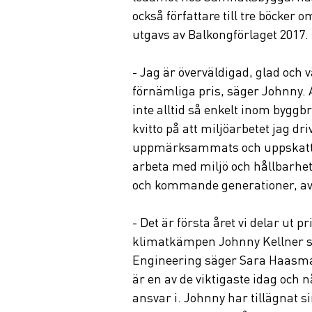
också författare till tre böcker 
utgavs av Balkongförlaget 2017.
- Jag är överväldigad, glad och väl
förnämliga pris, säger Johnny. A
inte alltid så enkelt inom byggb
kvitto på att miljöarbetet jag d
uppmärksammats och uppskattats
arbeta med miljö och hållbarhet 
och kommande generationer, av
- Det är första året vi delar ut pr
klimatkämpen Johnny Kellner som
Engineering säger Sara Haasma
är en av de viktigaste idag och
ansvar i. Johnny har tillägnat sin