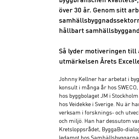
över 30 år. Genom sitt ar
samhällsbyggnadssektorns 
hållbart samhällsbyggand
Så lyder motiveringen till 
utmärkelsen Årets Excelle
Johnny Kellner har arbetat i by
konsult i många år hos SWECO, 
hos byggbolaget JM i Stockholm 
hos Veidekke i Sverige. Nu är h
verksam i forsknings- och utvec
och miljö. Han har dessutom va
Kretsloppsrådet, ByggaBo-dialo
ledamot hos Samhällsbyggarnas s