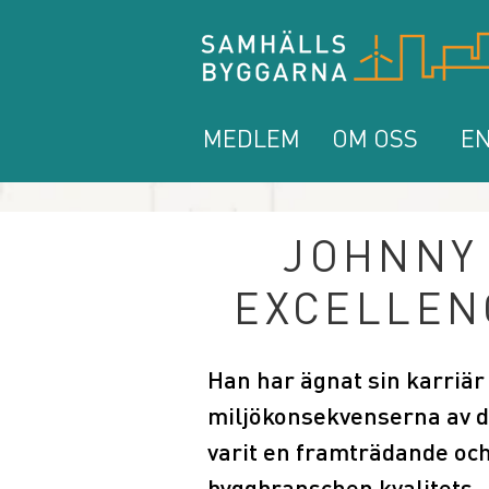
MEDLEM
OM OSS
EN
JOHNNY 
EXCELLENC
Han har ägnat sin karriär 
miljökonsekvenserna av d
varit en framträdande och
byggbranschen kvalitets-, 