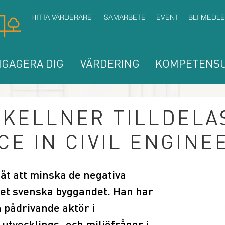
HITTA VÄRDERARE
SAMARBETE
EVENT
BLI MEDL
GAGERA DIG
VÄRDERING
KOMPETENSU
KELLNER TILLDELA
E IN CIVIL ENGINE
åt att minska de negativa 
et svenska byggandet. Han har 
 pådrivande aktör i 
utvecklings- och miljöfrågor i 