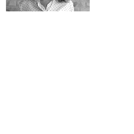
Läs mer om priset här
BLI EN BÄTTRE
SAMHÄLLSBYGGARE
Prenumera på vårt 