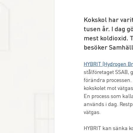
Kokskol har varit
tusen år. I dag g
mest koldioxid. 
besöker Samhälls
HYBRIT (Hydrogen B
stålföretaget SSAB, 
förändra processen. 
kokskolet mot vätgas t
En process som kalla
används i dag. Restp
vätgas.
HYBRIT kan sänka kol