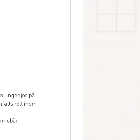
n, ingenjör på 
alls roll inom 
innebär.