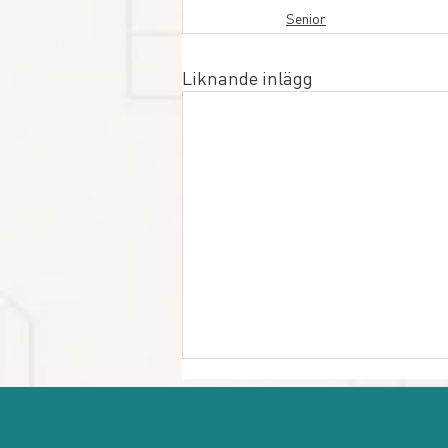
Senior
Liknande inlägg
Minnesord hedersledamoten
Åke Lindblad