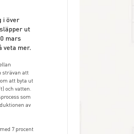
 i över 
 släpper ut 
20 mars 
å veta mer.
ellan 
 strävan att 
om att byta ut 
t) och vatten. 
sprocess som 
oduktionen av 
 med 7 procent 