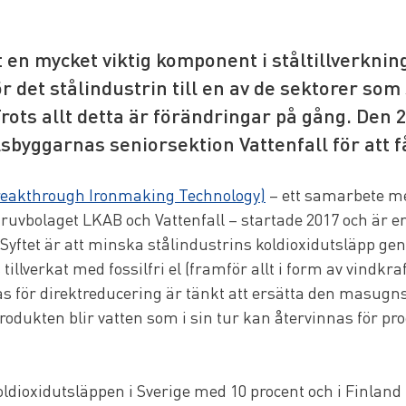
 en mycket viktig komponent i ståltillverkning
ör det stålindustrin till en av de sektorer som
Trots allt detta är förändringar på gång. Den 
byggarnas seniorsektion Vattenfall för att f
reakthrough Ironmaking Technology)
 – ett samarbete m
gruvbolaget LKAB och Vattenfall – startade 2017 och är en
Syftet är att minska stålindustrins koldioxidutsläpp gen
illverkat med fossilfri el (framför allt i form av vindkraf
s för direktreducering är tänkt att ersätta den masugn
rodukten blir vatten som i sin tur kan återvinnas för pr
dioxidutsläppen i Sverige med 10 procent och i Finland