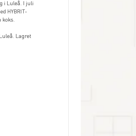
 Luleå. I juli 
med HYBRIT-
 koks. 
Luleå. Lagret 