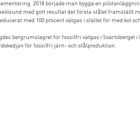
plementering. 2018 började man bygga en pilotanläggning i
elösund med gott resultat det första stålet framställt 
 reducerat med 100 procent vätgas i stället för med kol och
es bergrumslagret för fossilfri vätgas i Svartöberget i 
ärdekedjan för fossilfri järn- och stålproduktion.