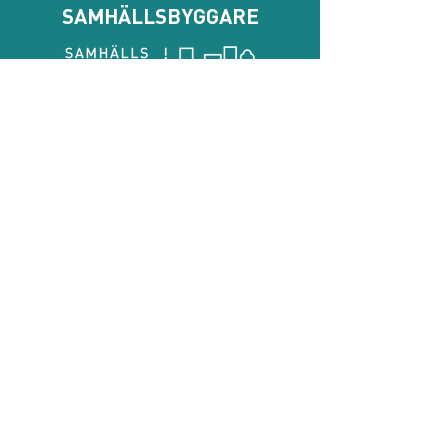
SAMHÄLLSBYGGARE
Prenumera på vårt 
nyhetsbrev
E-post
*
Genom att prenumerera godkänner jag att 
Samhällsbyggarna behandlar mina personuppgifter.
*
Prenumerera
Samhällsbyggarna
Bli medlem
Glasbruksgatan 36,
116 20 Stockholm
Engagera dig
Hitta värderare
08-545 217 50
info@samhallsbyggarna.org
Samarbeta med oss
Bg medlemsskap:
204-0335
SB-dagarna