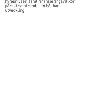
hyresnivåer, samt finansieringsvillkor
på sikt samt stödja en hållbar
utveckling.
I en tid där "miljö och klimat" har
blivit begrepp i alla sammanhang är
det viktigt att våra beslut och vägval
baseras på fakta. Uppsatsen kan
därmed vara en bra grund för
Samhällsbyggarnas fortsatta bidrag
till en hållbar utveckling. Anna är
därmed en värdig mottagare av
stipendiet."
Läs examensarbetet här
Jury 2023
Olle Hansson, Karin Hermansson,
Johnny Kellner, Agneta Persson, Erik