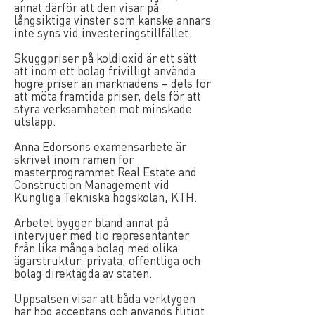
annat därför att den visar på
långsiktiga vinster som kanske annars
inte syns vid investeringstillfället.
Skuggpriser på koldioxid är ett sätt
att inom ett bolag frivilligt använda
högre priser än marknadens – dels för
att möta framtida priser, dels för att
styra verksamheten mot minskade
utsläpp.
Anna Edorsons examensarbete är
skrivet inom ramen för
masterprogrammet Real Estate and
Construction Management vid
Kungliga Tekniska högskolan, KTH.
Arbetet bygger bland annat på
intervjuer med tio representanter
från lika många bolag med olika
ägarstruktur: privata, offentliga och
bolag direktägda av staten.
Uppsatsen visar att båda verktygen
har hög acceptans och används flitigt