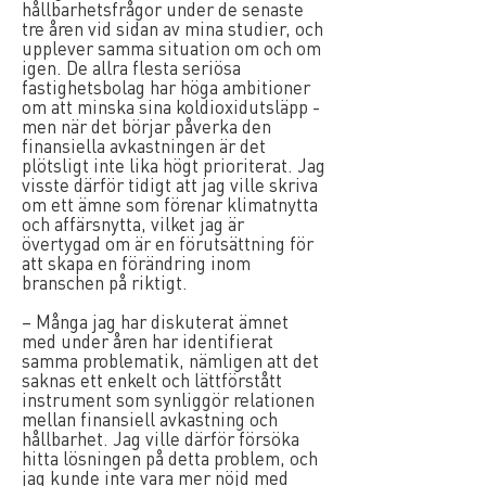
hållbarhetsfrågor under de senaste
tre åren vid sidan av mina studier, och
upplever samma situation om och om
igen. De allra flesta seriösa
fastighetsbolag har höga ambitioner
om att minska sina koldioxidutsläpp -
men när det börjar påverka den
finansiella avkastningen är det
plötsligt inte lika högt prioriterat. Jag
visste därför tidigt att jag ville skriva
om ett ämne som förenar klimatnytta
och affärsnytta, vilket jag är
övertygad om är en förutsättning för
att skapa en förändring inom
branschen på riktigt.
– Många jag har diskuterat ämnet
med under åren har identifierat
samma problematik, nämligen att det
saknas ett enkelt och lättförstått
instrument som synliggör relationen
mellan finansiell avkastning och
hållbarhet. Jag ville därför försöka
hitta lösningen på detta problem, och
jag kunde inte vara mer nöjd med