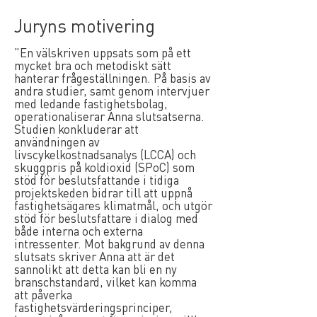
Juryns motivering
"En välskriven uppsats som på ett
mycket bra och metodiskt sätt
hanterar frågeställningen. På basis av
andra studier, samt genom intervjuer
med ledande fastighetsbolag,
operationaliserar Anna slutsatserna.
Studien konkluderar att
användningen av
livscykelkostnadsanalys (LCCA) och
skuggpris på koldioxid (SPoC) som
stöd för beslutsfattande i tidiga
projektskeden bidrar till att uppnå
fastighetsägares klimatmål, och utgör
stöd för beslutsfattare i dialog med
både interna och externa
intressenter. Mot bakgrund av denna
slutsats skriver Anna att är det
sannolikt att detta kan bli en ny
branschstandard, vilket kan komma
att påverka
fastighetsvärderingsprinciper,