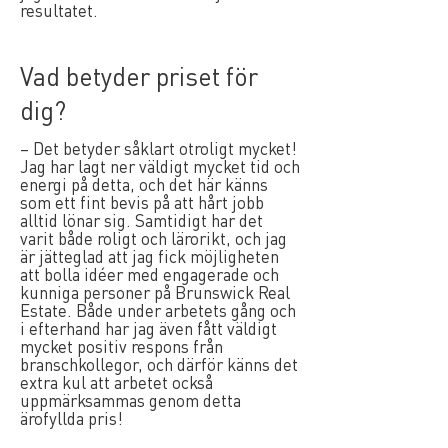
resultatet.
Vad betyder priset för
dig?
– Det betyder såklart otroligt mycket!
Jag har lagt ner väldigt mycket tid och
energi på detta, och det här känns
som ett fint bevis på att hårt jobb
alltid lönar sig. Samtidigt har det
varit både roligt och lärorikt, och jag
är jätteglad att jag fick möjligheten
att bolla idéer med engagerade och
kunniga personer på Brunswick Real
Estate. Både under arbetets gång och
i efterhand har jag även fått väldigt
mycket positiv respons från
branschkollegor, och därför känns det
extra kul att arbetet också
uppmärksammas genom detta
ärofyllda pris!