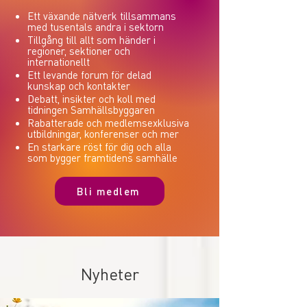
Ett växande nätverk tillsammans
med tusentals andra i sektorn
Tillgång till allt som händer i
regioner, sektioner och
internationellt
Ett levande forum för delad
kunskap och kontakter
Debatt, insikter och koll med
tidningen Samhällsbyggaren
Rabatterade och medlemsexklusiva
utbildningar, konferenser och mer
En starkare röst för dig och alla
som bygger framtidens samhälle
Bli medlem
Nyheter