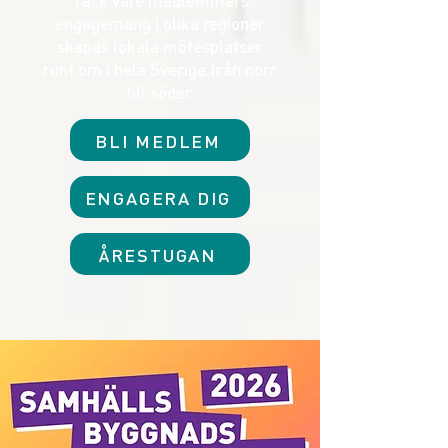
Tack vare medlemmars
engagemang i olika regioner
skapas lokala mötesplatser
runt om i hela Sverige från norr
till söder.
BLI MEDLEM
ENGAGERA DIG
ÅRESTUGAN