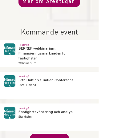
Mer om Årestugan
Kommande event
Heading 5
Månad
SEPREF webbinarium:
Heading
Finansieringsmarknaden för
5
fastigheter
Webbinarium
Heading 5
Månad
36th Baltic Valuation Conference
Heading
Esbo, Finland
5
Heading 5
Månad
Fastighetsvärdering och analys
Heading
Stockholm
5