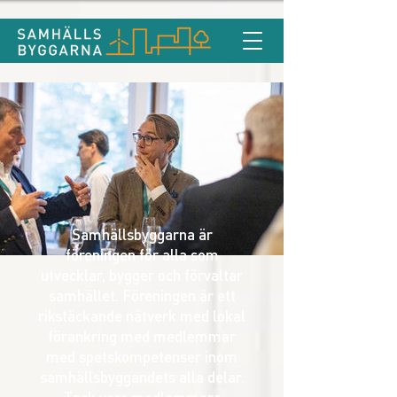
Samhällsbyggarna är
föreningen för alla som
utvecklar, bygger och förvaltar
samhället. Föreningen är ett
rikstäckande nätverk med lokal
förankring med medlemmar
med spetskompetenser inom
samhällsbyggandets alla delar.