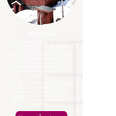
Årestugan
Hyr Samhällsbyggarnas anrika
Lantmätarstuga och njut av fjällen i
Åre. Här finns möjlighet till
skidåkning, cykling och fjällvandring,
med lift och leder alldeles i
närheten. Få en paus med vänner
och familj eller ta med kollegorna
och kombinera distansjobb med
vacker natur.
Oavsett om du är medlem eller inte
har du möjlighet att hyra
Lantmätarstugan. Här finns 20
sängplatser och du kan boka hela
eller delar av stugan beroende på
önskemål.