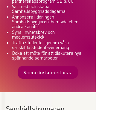
partnerskapsprogram SB & CO
Var med och skapa
Samhällsbyggnadsdagarna
Annonsera i tidningen
Samhällsbyggaren, hemsida eller
andra kanaler
Syns i nyhetsbrev och
medlemsutskick
Träffa studenter genom våra
särskilda studentevenemang
Boka ett möte för att diskutera nya
spännande samarbeten
Samarbeta med oss
Samhällsbyggaren
Tidningen för hela
samhällsbyggnadsbranschen