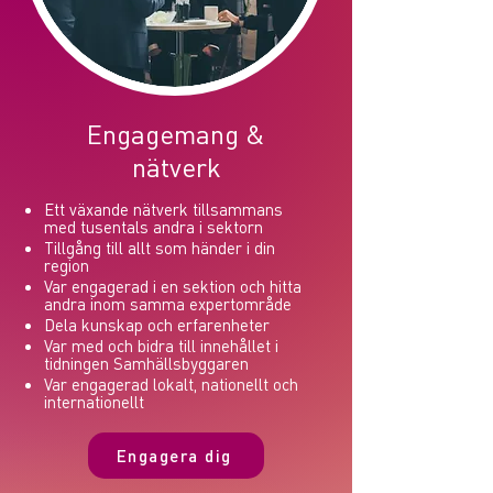
Engagemang &
nätverk
Ett växande nätverk tillsammans
med tusentals andra i sektorn
Tillgång till allt som händer i din
region
Var engagerad i en sektion och hitta
andra inom samma expertområde
Dela kunskap och erfarenheter
Var med och bidra till innehållet i
tidningen Samhällsbyggaren
Var engagerad lokalt, nationellt och
internationellt
Engagera dig