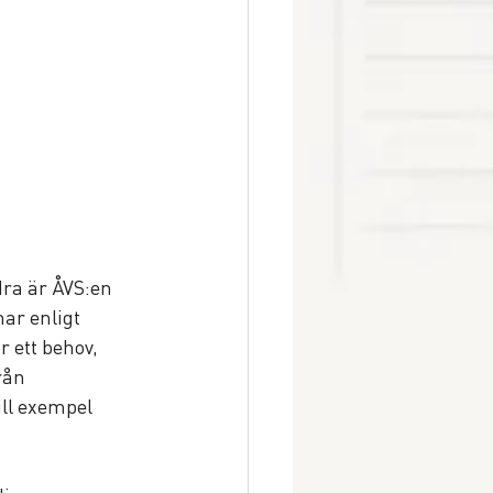
ra är ÅVS:en 
ar enligt 
 ett behov, 
rån 
ll exempel 