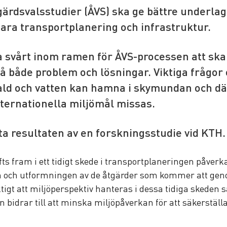
ärdsvalsstudier (ÅVS) ska ge bättre underlag t
ara transportplanering och infrastruktur.
 svårt inom ramen för ÅVS-processen att ska
 både problem och lösningar. Viktiga frågor
ald och vatten kan hamna i skymundan och d
nternationella miljömål missas.
sta resultaten av en forskningsstudie vid KTH.
ts fram i ett tidigt skede i transportplaneringen påverka
 och utformningen av de åtgärder som kommer att gen
ktigt att miljöperspektiv hanteras i dessa tidiga skeden så
 bidrar till att minska miljöpåverkan för att säkerställa