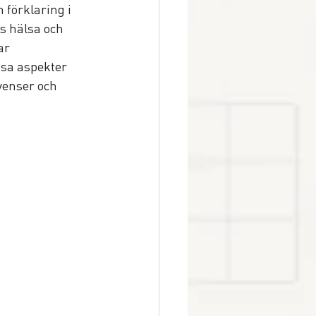
 förklaring i 
rs hälsa och 
ar 
ssa aspekter 
venser och 