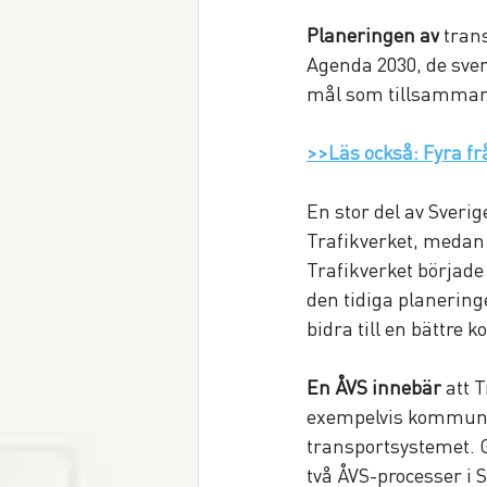
Planeringen av
 tran
Agenda 2030, de sve
mål som tillsammans
>>Läs också: Fyra frå
En stor del av Sverig
Trafikverket, medan
Trafikverket började 
den tidiga planerin
bidra till en bättre
En ÅVS innebär
 att
exempelvis kommuner,
transportsystemet. 
två ÅVS-processer i 