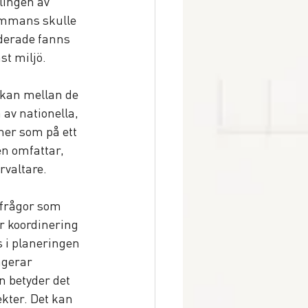
lingen av 
ammans skulle 
uderade fanns 
t miljö. 
rkan mellan de 
av nationella, 
er som på ett 
en omfattar, 
rvaltare.
 frågor som 
r koordinering 
s i planeringen 
agerar 
 betyder det 
ekter. Det kan 