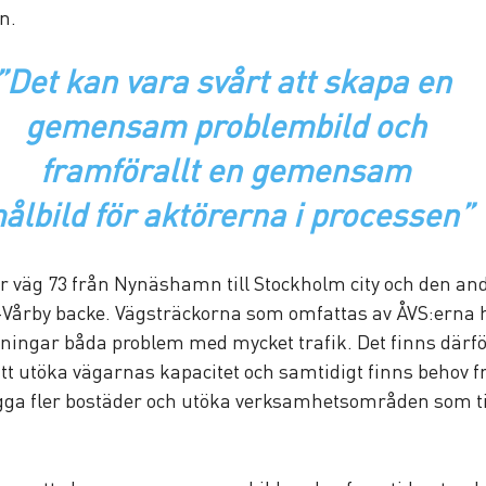
n. 
”Det kan vara svårt att skapa en
 gemensam problembild och
 framförallt en gemensam
målbild för aktörerna i processen”
r väg 73 från Nynäshamn till Stockholm city och den and
-Vårby backe. Vägsträckorna som omfattas av ÅVS:erna h
ingar båda problem med mycket trafik. Det finns därför
 att utöka vägarnas kapacitet och samtidigt finns behov f
a fler bostäder och utöka verksamhetsområden som ti