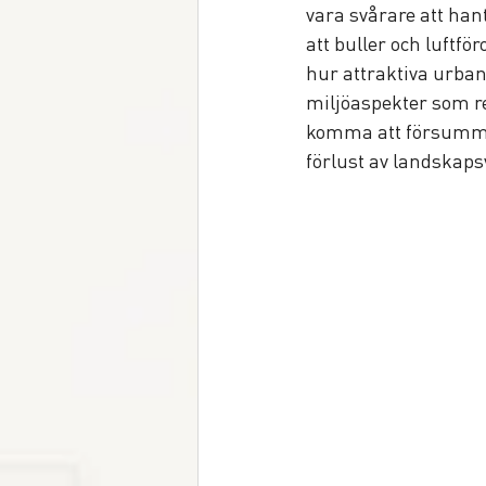
vara svårare att hant
att buller och luftfö
hur attraktiva urba
miljöaspekter som re
komma att försummas
förlust av landskaps