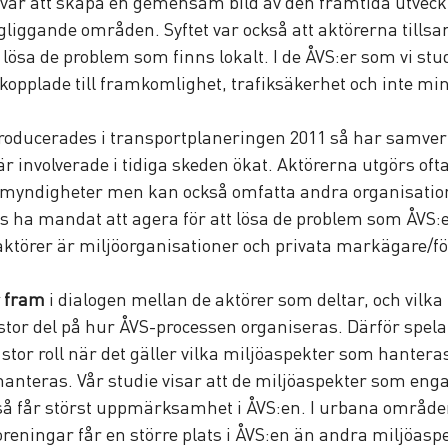
 var att skapa en gemensam bild av den framtida utveck
liggande områden. Syftet var också att aktörerna tills
t lösa de problem som finns lokalt. I de ÅVS:er som vi st
plade till framkomlighet, trafiksäkerhet och inte mins
ntroducerades i transportplaneringen 2011 så har samve
 involverade i tidiga skeden ökat. Aktörerna utgörs ofta 
a myndigheter men kan också omfatta andra organisation
es ha mandat att agera för att lösa de problem som ÅVS:
ktörer är miljöorganisationer och privata markägare/fö
r fram
 i dialogen mellan de aktörer som deltar, och vilka
l stor del på hur ÅVS-processen organiseras. Därför spela
stor roll när det gäller vilka miljöaspekter som hantera
e hanteras. Vår studie visar att de miljöaspekter som eng
så får störst uppmärksamhet i ÅVS:en. I urbana områden
roreningar får en större plats i ÅVS:en än andra miljöasp