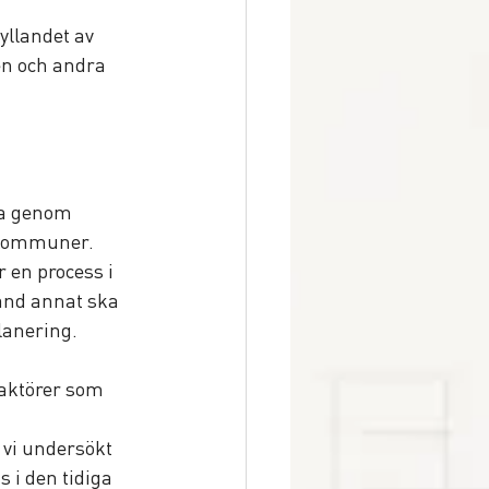
fyllandet av 
en och andra 
ga genom 
 kommuner. 
 en process i 
and annat ska 
lanering. 
aktörer som 
vi undersökt 
 i den tidiga 