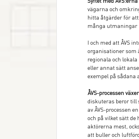
Syftet med ÅVS:erna
vägarna och omkring
hitta åtgärder för at
många utmaningar kop
I och med att ÅVS i
organisationer som är
regionala och lokal
eller annat sätt ans
exempel på sådana a
ÅVS-processen växe
diskuteras beror til
av ÅVS-processen en 
och på vilket sätt d
aktörerna mest, ock
att buller och luftfö